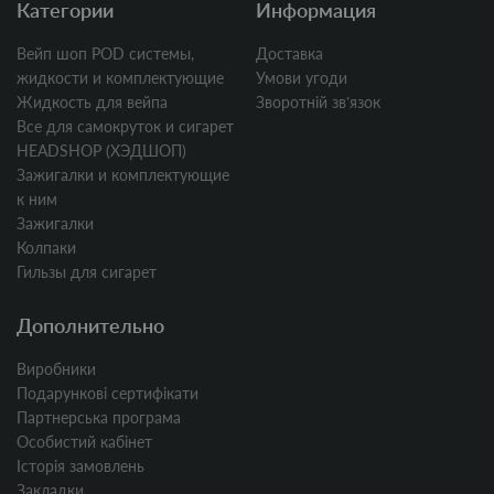
Категории
Информация
Вейп шоп POD системы,
Доставка
жидкости и комплектующие
Умови угоди
Жидкость для вейпа
Зворотній звʼязок
Все для самокруток и сигарет
HEADSHOP (ХЭДШОП)
Зажигалки и комплектующие
к ним
Зажигалки
Колпаки
Гильзы для сигарет
Дополнительно
Виробники
Подарункові сертифікати
Партнерська програма
Особистий кабінет
Історія замовлень
Закладки