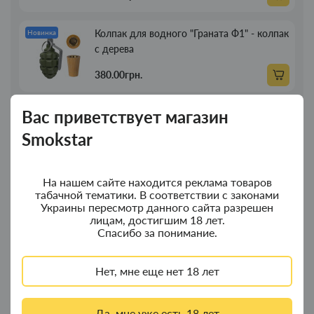
Колпак для водного "Граната Ф1" - колпак
Новинка
с дерева
380.00грн.
Вас приветствует магазин
Портсигар для сигарет Focus з USB
Новинка
зажигалкой 20 сиг
Smokstar
269.00грн.
На нашем сайте находится реклама товаров
Трубка для курения деревянная прямая
табачной тематики. В соответствии с законами
Новинка
Украины пересмотр данного сайта разрешен
13см
лицам, достигшим 18 лет.
Спасибо за понимание.
89.00грн.
Нет, мне еще нет 18 лет
Трубка для курения деревянная прямая 21
Новинка
см
Да, мне уже есть 18 лет