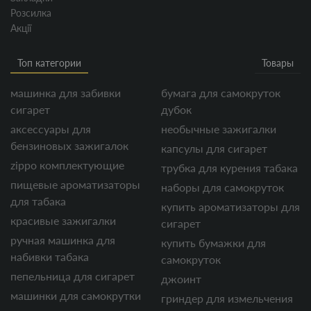
Розсилка
Акції
Топ категории
Товары
машинка для забивки
бумага для самокруток
сигарет
дубок
аксессуары для
необычные зажигалки
бензиновых зажигалок
капсулы для сигарет
zippo комплектующие
трубка для курения табака
пищевые ароматизаторы
наборы для самокруток
для табака
купить ароматизаторы для
красивые зажигалки
сигарет
ручная машинка для
купить бумажки для
набивки табака
самокруток
пепельница для сигарет
джоинт
машинки для самокрутки
гриндер для измельчения