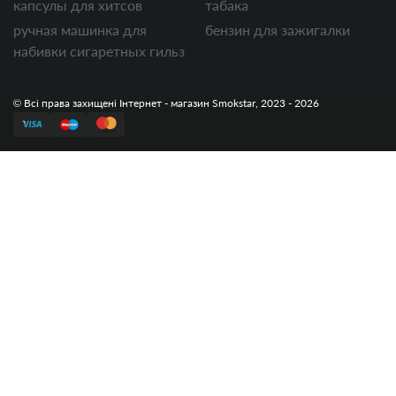
капсулы для хитсов
табака
ручная машинка для
бензин для зажигалки
набивки сигаретных гильз
© Всі права захищені Інтернет - магазин Smokstar, 2023 - 2026