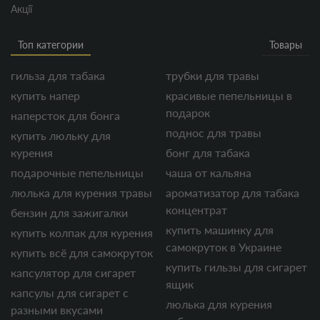
Акції
Топ категории
Товары
гильза для табака
трубки для травы
купить напер
красивые пепельницы в
подарок
наперсток для бонга
поднос для травы
купить люльку для
курения
бонг для табака
подарочные пепельницы
чаша от кальяна
люлька для курения травы
ароматизатор для табака
концентрат
бензин для зажигалки
купить машинку для
купить колпак для курения
самокруток в Украине
купить всё для самокруток
купить гильзы для сигарет
капсулятор для сигарет
ящик
капсулы для сигарет с
люлька для курения
разными вкусами