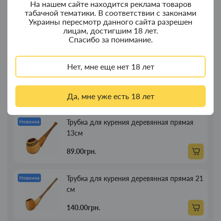
На нашем сайте находится реклама товаров
Колпак для водного "Граната Ф1" - колпак
Новинка
табачной тематики. В соответствии с законами
с дерева
Украины пересмотр данного сайта разрешен
лицам, достигшим 18 лет.
Спасибо за понимание.
380.00грн.
Нет, мне еще нет 18 лет
Портсигар для сигарет Focus з USB
Новинка
зажигалкой 20 сиг
269.00грн.
Да, мне уже есть 18 лет
Трубка для курения деревянная прямая
Новинка
13см
89.00грн.
Трубка для курения деревянная прямая 21
Новинка
см
140.00грн.