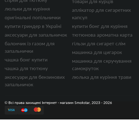
товари для курців
люльки для куріння
аплікатор для сигаретних
оригінальні попільнички
капсул
купити гриндер в Україні
купити бонг для куріння
аксесуари для запальничок
тютюнова ароматна карта
балончик із газом для
гільзи для сигарет слім
запальнички
машинка для цигарок
чашка бонг купити
машинка для скручування
чашка для тютюну
самокруток
аксесуари для бензинових
люлька для куріння трави
запальничок
© Всі права захищені Інтернет - магазин Smokstar, 2023 - 2026