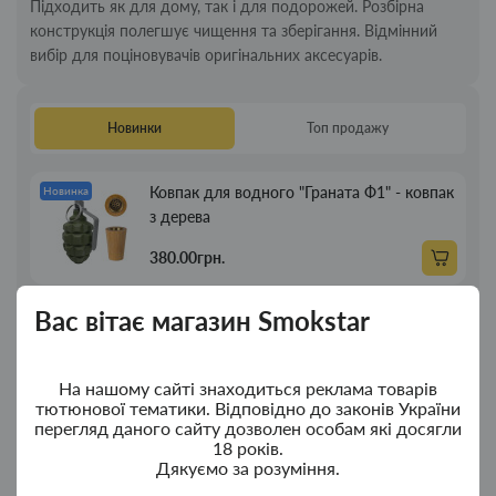
Підходить як для дому, так і для подорожей. Розбірна
конструкція полегшує чищення та зберігання. Відмінний
вибір для поціновувачів оригінальних аксесуарів.
Новинки
Топ продажу
Ковпак для водного "Граната Ф1" - ковпак
Новинка
з дерева
380.00грн.
Вас вітає магазин Smokstar
Ковпак для водного "Граната Ф1" - ковпак
Новинка
композит
350.00грн.
На нашому сайті знаходиться реклама товарів
тютюнової тематики. Відповідно до законів України
перегляд даного сайту дозволен особам які досягли
Портсигар для сигарет Focus із USB
Новинка
18 років.
Дякуємо за розуміння.
запальничкою на 20 сиг