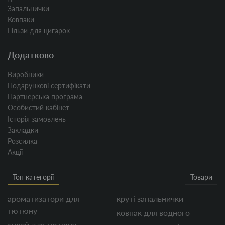
Запальнички
Ковпаки
Гільзи для цигарок
Додатково
Виробники
Подарункові сертифікати
Партнерська програма
Особистий кабінет
Історія замовлень
Закладки
Розсилка
Акції
Топ категорії
Товари
ароматизатори для
круті запальнички
тютюну
ковпак для водного
спрей для тютюну