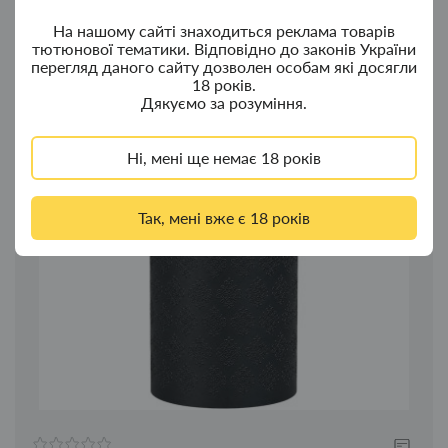
1699.00грн.
На нашому сайті знаходиться реклама товарів
тютюнової тематики. Відповідно до законів України
перегляд даного сайту дозволен особам які досягли
До кошика
18 років.
Дякуємо за розуміння.
Ні, мені ще немає 18 років
Так, мені вже є 18 років