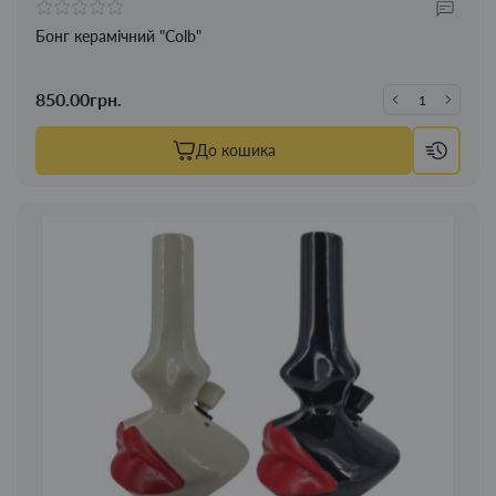
Бонг керамічний "Colb"
850.00грн.
До кошика