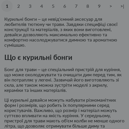
1
2
3
4
5
6
7
8
9
>
>|
Курильні бонги – це невід'ємний аксесуар для
любителів тютюну чи трави. Завдяки специфіці своєї
конструкції та матеріалів, з яких вони виготовлені,
девайси дозволяють максимально ефективно та
комфортно насолоджуватися димною та ароматною
сумішшю.
Що є курильні бонги
Бонг для трави – це спеціальний пристрій для куріння,
що може охолоджувати та очищати дим перед тим, як
він потрапляє у легені. Зазвичай його виготовляють зі
скла, але також можна зустріти моделі з акрилу,
кераміки та інших матеріалів.
Ці курильні девайси можуть набувати різноманітних
форм і розмірів, що робить їх популярними серед
користувачів. Важливо, що розмір і матеріал можуть
суттєво впливати на якість куріння. У середньому,
пристрої для трави мають об'єм колби не менше одного
літра, що дозволяє отримувати більше диму та