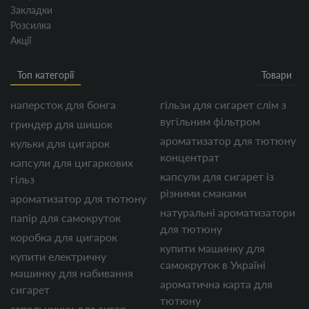
Закладки
Бульбулятори для трави існують дуже різної форми, з
Розсилка
різною кількістю трубок, камер, охолоджувачів, а також
Акції
складових.
Як вибрати бонг для куріння
Топ категорії
Товари
Для того, щоб вибрати і купити бонг для куріння варто
наперсток для бонга
гільзи для сигарет слім з
взяти до уваги кілька ключових аспектів:
вугільним фільтром
гриндер для шишок
Матеріал. Скляні варіанти, як правило,
ароматизатор для тютюну
кульки для цигарок
забезпечують кращу якість куріння, так як скло не
концентрат
приносить в дим сторонні запахи та смаки.
капсули для цигаркових
Акрилові моделі також популярні, але можуть
капсули для сигарет із
гільз
викликати небажані зміни у смаку. Кераміка –
різними смаками
ідеальний варіант, якщо ви шукаєте ексклюзивні
ароматизатор для тютюну
та подарункові бонги. Це безпечний, екологічний,
натуральні ароматизатори
папір для самокруток
але дуже тендітний матеріал, і, отже, поводитися
для тютюну
з ним потрібно акуратно.
коробка для цигарок
Обсяг. Розмір колби важливий для того, щоб ви
купити машинку для
купити електричну
могли отримати достатньо диму при кожному
самокруток в Україні
вдиханні. Моделі великих розмірів дозволяють
машинку для набивання
ароматична карта для
накопичувати більше повітря та диму, проте
сигарет
можуть бути менш керованими для новачків.
тютюну
запальнички для сигар
Форма. Деякі бульби мають цікаві форми та