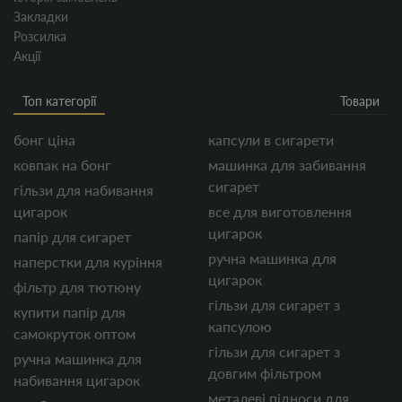
Закладки
Розсилка
Акції
Топ категорії
Товари
бонг ціна
капсули в сигарети
ковпак на бонг
машинка для забивання
сигарет
гільзи для набивання
цигарок
все для виготовлення
цигарок
папір для сигарет
ручна машинка для
наперстки для куріння
цигарок
фільтр для тютюну
гільзи для сигарет з
купити папір для
капсулою
самокруток оптом
гільзи для сигарет з
ручна машинка для
довгим фільтром
набивання цигарок
металеві підноси для