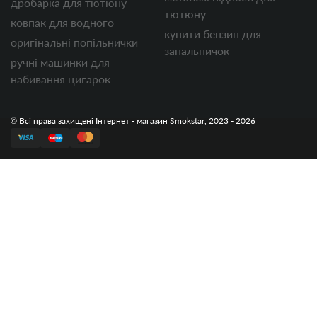
дробарка для тютюну
тютюну
ковпак для водного
купити бензин для
оригінальні попільнички
запальничок
ручні машинки для
набивання цигарок
© Всі права захищені Інтернет - магазин Smokstar, 2023 - 2026