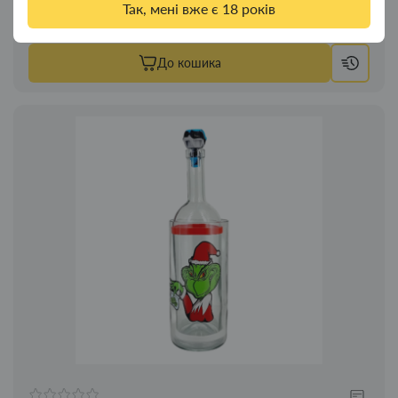
Так, мені вже є 18 років
1200.00грн.
До кошика