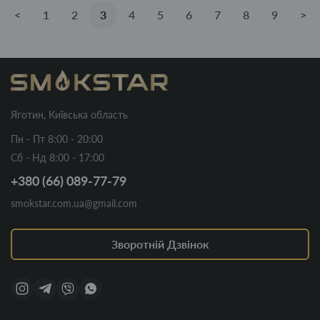
<
1
2
3
4
5
6
7
8
9
>
Яготин, Київська область
Пн - Пт 8:00 - 20:00
Сб - Нд 8:00 - 17:00
+380 (66) 089-77-79
smokstar.com.ua@gmail.com
Зворотній Дзвінок