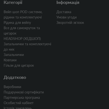
Категорії
Інформація
Вейп шоп POD системи,
Доставка
рідини та комплектуючі
Умови угоди
Рідина для вейпу
Зворотній звʼязок
Все для самокруток та
цигарок
HEADSHOP (ХЕДШОП)
Запальнички та комплектуючі
до них
Запальнички
Ковпаки
Гільзи для цигарок
Додатково
Виробники
Подарункові сертифікати
Партнерська програма
Особистий кабінет
Історія замовлень