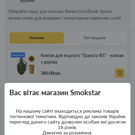
куріння
Обирайте чашу для кальяну Фанел GrynBowls Spawn
зелено-синю для яскравих і неповторних куріньних сесій!
Новинки
Топ продажу
Ковпак для водного "Граната Ф1" - ковпак
Новинка
з дерева
380.00грн.
Ковпак для водного "Граната Ф1" - ковпак
Новинка
Вас вітає магазин Smokstar
композит
350.00грн.
На нашому сайті знаходиться реклама товарів
тютюнової тематики. Відповідно до законів України
перегляд даного сайту дозволен особам які досягли
Портсигар для сигарет Focus із USB
Новинка
18 років.
запальничкою на 20 сиг
Дякуємо за розуміння.