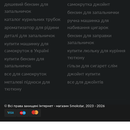
дешевий бензин для
самокрутка джойнт
запальничок
бензин для запальнички
каталог курильних трубок
ручна машинка для
ароматизатор для рідини
набивання цигарок
деталі для запальничок
бензин для заправки
запальничок
купити машинку для
самокруток в Україні
купити люльку для куріння
тютюну
купити бензин для
запальничок
гільзи для сигарет слім
все для самокруток
джойнт купити
металеві підноси для
все для джоїнтів
тютюну
© Всі права захищені Інтернет - магазин Smokstar, 2023 - 2026