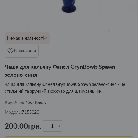
Немає в наявності
В закладки
Чаша для кальяну Фанел GrynBowls Spawn
зелено-синя
Чаша для кальяну Фанел GrynBowls Spawn зелено-синя - це
стильний та зручний аксесуар для шанувальник..
Виробник:
GrynBowls
Модель:
7155020
200.00грн.