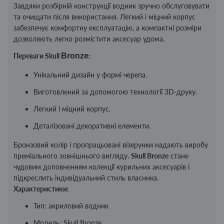
Завдяки розбірній конструкції водник зручно обслуговувати
та очищати після використання. Легкий і міцний корпус
забезпечує комфортну експлуатацію, а компактні розміри
дозволяють легко розмістити аксесуар удома.
Переваги Skull
Bronze
:
Унікальний дизайн у формі черепа.
Виготовлений за допомогою технології 3D-друку.
Легкий і міцний корпус.
Деталізовані декоративні елементи.
Бронзовий колір і пропрацьовані візерунки надають виробу
преміального зовнішнього вигляду.
Skull Bronze
стане
чудовим доповненням колекції курильних аксесуарів і
підкреслить індивідуальний стиль власника.
Характеристики:
Тип: акриловий водник
Модель: Skull Bronze