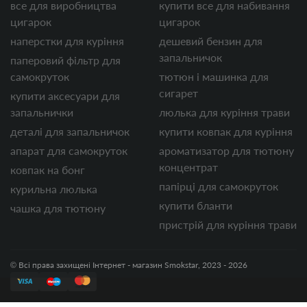
все для виробництва
купити все для набивання
цигарок
цигарок
наперстки для куріння
дешевий бензин для
запальничок
паперовий фільтр для
самокруток
тютюн і машинка для
сигарет
купити аксесуари для
запальнички
люлька для куріння трави
деталі для запальничок
купити ковпак для куріння
апарат для самокруток
ароматизатор для тютюну
концентрат
ковпак на бонг
папірці для самокруток
курильна люлька
купити бланти
чашка для тютюну
пристрій для куріння трави
© Всі права захищені Інтернет - магазин Smokstar, 2023 - 2026