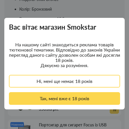
Колір: Бронзовий
Висота з ковпаком: 15,5 см
Вас вітає магазин Smokstar
Новинки
Топ продажу
На нашому сайті знаходиться реклама товарів
тютюнової тематики. Відповідно до законів України
перегляд даного сайту дозволен особам які досягли
Ковпак для водного "Граната Ф1" - ковпак
Новинка
18 років.
Дякуємо за розуміння.
з дерева
380.00грн.
Ні, мені ще немає 18 років
Ковпак для водного "Граната Ф1" - ковпак
Новинка
Так, мені вже є 18 років
композит
350.00грн.
Портсигар для сигарет Focus із USB
Новинка