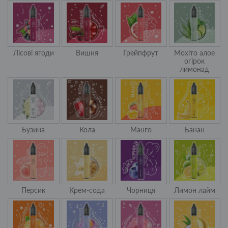
Лісові ягоди
Вишня
Грейпфрут
Мохіто алое
огірок
лимонад
Бузина
Кола
Манго
Банан
Персик
Крем-сода
Чорниця
Лимон лайм