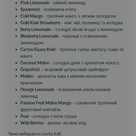
Pink Lemonade
- свіжий лимонад
Spearmint
- освіжаюча м'ята
Cold Mango
- тропічне манго з легким холодком
Gold Kiwi Strawberry
- мікс ківі, полуниці та холодка
Berry Lemonade
– солодкі лісові ягоди з лимонадом
Blueberry Lemonade
- чорниця з освіжаючим
лимонадом
Cactus Guava Kiwi
- тропічна суміш кактусу, гуави та
манго
Coconut Melon
- солодка диня з ароматом кокосу
Grapefruit
– яскравий цитрусовий грейпфрут
Mokko
- ароматна кава з ніжним молочним
присмаком
Orange Lemonade
- освіжаючий апельсиновий
лимонад
Passion Fruit Melon Mango
- соковитий тропічний
фруктовий коктейль
Pear
- солодка стигла груша
Wild Berries
- аромат лісових ягід
Чому вибирають Lucky Salt: