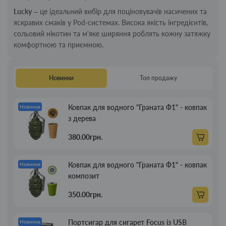
Lucky
– це ідеальний вибір для поціновувачів насичених та
яскравих смаків у Pod-системах. Висока якість інгредієнтів,
сольовий нікотин та м'яке ширяння роблять кожну затяжку
комфортною та приємною.
Новинки
Топ продажу
Ковпак для водного "Граната Ф1" - ковпак
Новинка
з дерева
380.00грн.
Ковпак для водного "Граната Ф1" - ковпак
Новинка
композит
350.00грн.
Портсигар для сигарет Focus із USB
Новинка