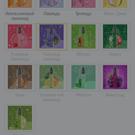
Апельсиновый
Лаванда
Троянда
Кокос Диня
лимонад
Рожевий
Чорниця
Яблуко
Кавун
Лимонад
лимонад
Кава
Зелений чай
Ментол
Виноград
лимонад