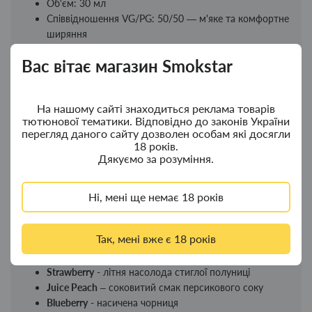
Об'єм: 30 мл
Співвідношення VG/PG: 50/50 — м'яке та комфортне
ширяння
Фортеця нікотину: 5% (сольовий)
Вас вітає магазин Smokstar
Підходить для Pod-систем
Тільки якісні інгредієнти
Особливості Lucky Salt:
На нашому сайті знаходиться реклама товарів
тютюнової тематики. Відповідно до законів України
Велика лінійка смаків на будь-який смак
перегляд даного сайту дозволен особам які досягли
Прекрасна смакопередача та насиченість аромату
18 років.
Дякуємо за розуміння.
Тривалий час використання: одного флакона вистачає
приблизно на 3 тижні
Ні, мені ще немає 18 років
Смакова лінійка Lucky Salt 30 мл:
Apple
- класичний смак стиглого яблука
Так, мені вже є 18 років
Banana
– ніжний банановий аромат
Cola
- освіжаюча кола
Strawberry
- літня насолода стиглої полуниці
Juice Peach
– соковитий смак персикового соку
Blueberry
- насичена чорниця