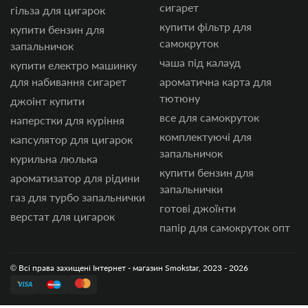
сигарет
гільза для цигарок
купити фільтр для
купити бензин для
самокруток
запальничок
чаша під калауд
купити електро машинку
для набивання сигарет
ароматична карта для
тютюну
джоінт купити
все для самокруток
наперстки для куріння
комплектуючі для
капсулятор для цигарок
запальничок
курильна люлька
купити бензин для
ароматизатор для рідини
запальнички
газ для турбо запальнички
готові джоїнти
верстат для цигарок
папір для самокруток опт
© Всі права захищені Інтернет - магазин Smokstar, 2023 - 2026