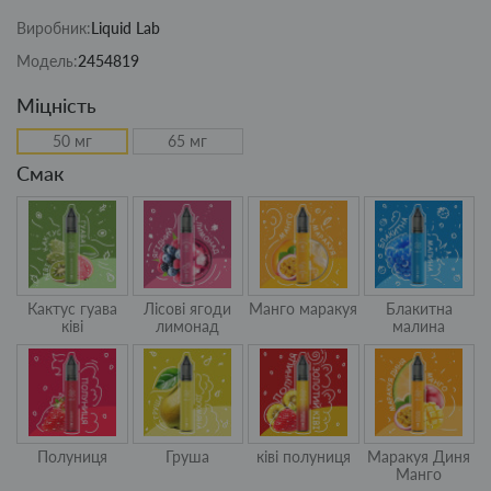
Виробник:
Liquid Lab
Модель:
2454819
Міцність
50 мг
65 мг
Смак
Кактус гуава
Лісові ягоди
Манго маракуя
Блакитна
ківі
лимонад
малина
Полуниця
Груша
ківі полуниця
Маракуя Диня
Манго