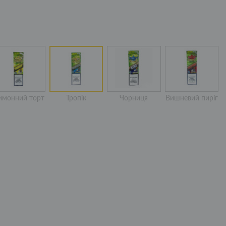
имонний торт
Тропік
Чорниця
Вишневий пиріг