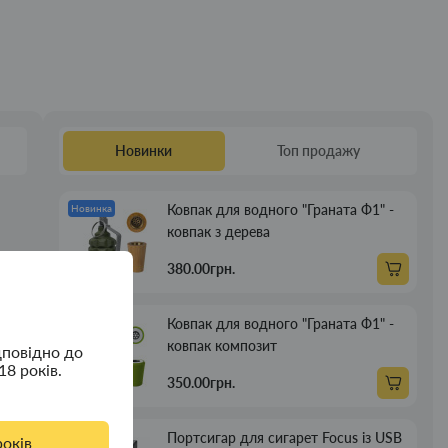
Новинки
Топ продажу
Ковпак для водного "Граната Ф1" -
Новинка
ковпак з дерева
380.00грн.
ом
Ковпак для водного "Граната Ф1" -
Новинка
ковпак композит
дповідно до
18 років.
350.00грн.
Портсигар для сигарет Focus із USB
Новинка
років