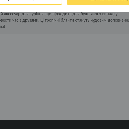
ляючи завжди мати бланти під рукою.
ий аксесуар для куріння, що підходить для будь-якого випадку.
овести час з друзями, ці тропічні бланти стануть чудовим доповнен
ям!