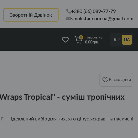
+380 (66) 089-77-79
Зворотній Дзвінок
smokstar.com.ua@gmail.com
Товарів на
0
RU
UA
0.00грн.
В закладки
Wraps Tropical" - суміш тропічних
l" — ідеальний вибір для тих, хто цінує яскраві та насичені