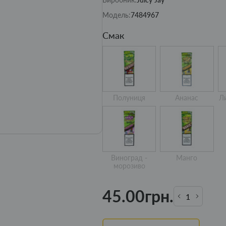
Модель:
7484967
Смак
Полуниця
Ананас
Л
Виноград -
Манго
морозиво
45.00грн.