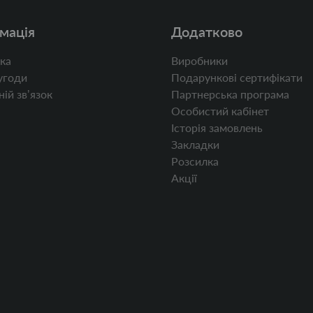
мація
Додатково
ка
Виробники
угоди
Подарункові сертифікати
ій звʼязок
Партнерська програма
Особистий кабінет
Історія замовлень
Закладки
Розсилка
Акції