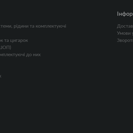
Інфор
теми, рідини та комплектуючі
Достав
Умови 
к та цигарок
Зворотн
ШОП)
мплектуючі до них
к