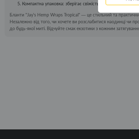
Компактна упаковка: зберігає свіжість та аромат, дозво
Бланти "Jay's Hemp Wraps Tropical" — це стильний та практичн
Незалежно від того, чи хочете ви розслабитися наодинці чи пр
до будь-якої миті. Відчуйте смак екзотики з кожним затягуванн