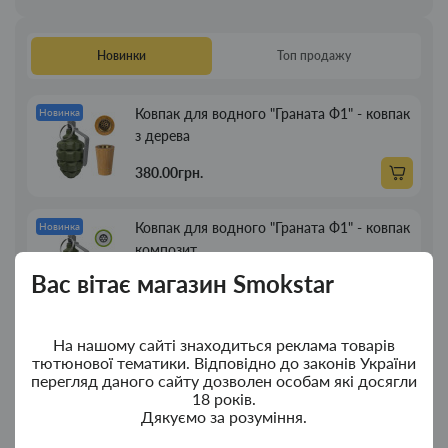
Новинки
Топ продажу
Ковпак для водного "Граната Ф1" - ковпак
Новинка
з дерева
380.00грн.
Ковпак для водного "Граната Ф1" - ковпак
Новинка
композит
Вас вітає магазин Smokstar
350.00грн.
Портсигар для сигарет Focus із USB
Новинка
На нашому сайті знаходиться реклама товарів
тютюнової тематики. Відповідно до законів України
запальничкою на 20 сиг
перегляд даного сайту дозволен особам які досягли
18 років.
269.00грн.
Дякуємо за розуміння.