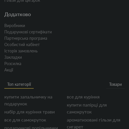
Гільзи для цигарок
Додатково
Виробники
Подарункові сертифікати
Партнерська програма
Особистий кабінет
Історія замовлень
Закладки
Розсилка
Акції
Топ категорії
Товари
купити запальничку на
все для куріння
подарунок
купити папірці для
набір для куріння трави
самокруток
все для самокруток
ароматизовані гільзи для
сигарет
подарункові попільнички