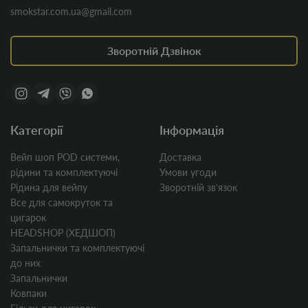
smokstar.com.ua@gmail.com
Зворотній Дзвінок
Категорії
Інформація
Вейп шоп POD системи,
Доставка
рідини та комплектуючі
Умови угоди
Рідина для вейпу
Зворотній звʼязок
Все для самокруток та
цигарок
HEADSHOP (ХЕДШОП)
Запальнички та комплектуючі
до них
Запальнички
Ковпаки