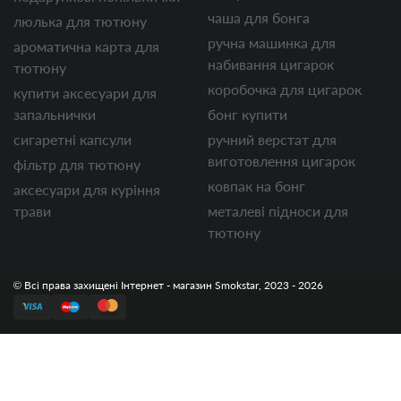
чаша для бонга
люлька для тютюну
ручна машинка для
ароматична карта для
набивання цигарок
тютюну
коробочка для цигарок
купити аксесуари для
запальнички
бонг купити
сигаретні капсули
ручний верстат для
виготовлення цигарок
фільтр для тютюну
ковпак на бонг
аксесуари для куріння
трави
металеві підноси для
тютюну
© Всі права захищені Інтернет - магазин Smokstar, 2023 - 2026