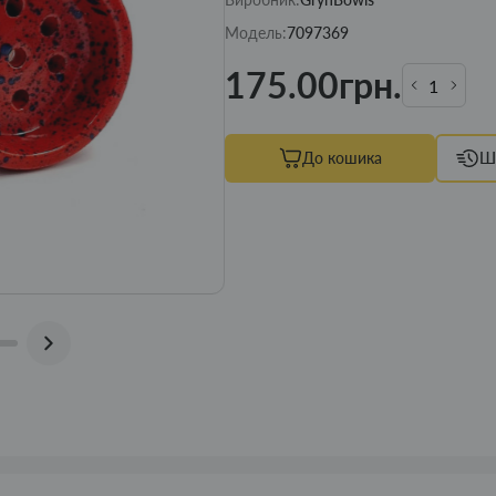
Модель:
7097369
175.00грн.
До кошика
Ш