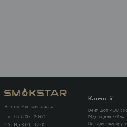
Категорії
Яготин, Київська область
Вейп шоп POD сис
Пн - Пт 8:00 - 20:00
Рідина для вейпу
Все для самокруто
Сб - Нд 8:00 - 17:00