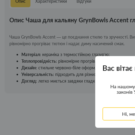
Опис
Характеристики
Відгуки
Опис Чаша для кальяну GrynBowls Accent гл
Чаша GrynBowls Accent — це поєднання стилю та зручності. Виг
рівномірно прогріває тютюн і надає диму насичений смак.
Матеріал:
кераміка з термостійкою глазур’ю;
Теплопровідність:
рівномірне прогрівання тютюну для кр
Вас вітає
Дизайн:
стильне червоно-біле оформлення;
Універсальність:
підходить для різних видів тютюну;
Догляд:
легко миється завдяки гладкій поверхні.
На нашому 
законів 
Ні, м