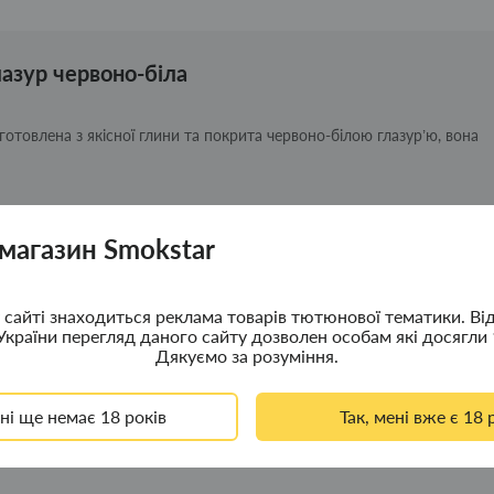
азур червоно-біла
отовлена з якісної глини та покрита червоно-білою глазур’ю, вона
ащого смаку;
 магазин Smokstar
сайті знаходиться реклама товарів тютюнової тематики. Ві
України перегляд даного сайту дозволен особам які досягли 
Дякуємо за розуміння.
ені ще немає 18 років
Так, мені вже є 18 