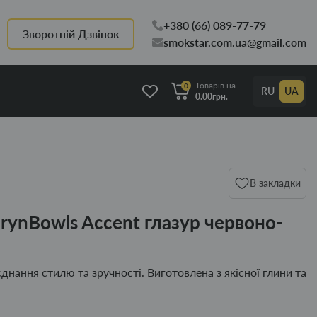
+380 (66) 089-77-79
Зворотній Дзвінок
smokstar.com.ua@gmail.com
Товарів на
0
RU
UA
0.00грн.
В закладки
rynBowls Accent глазур червоно-
нання стилю та зручності. Виготовлена з якісної глини та