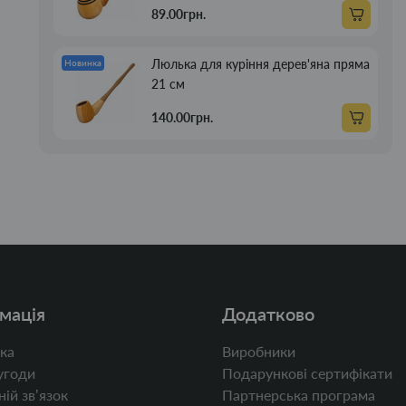
89.00грн.
Люлька для куріння дерев'яна пряма
Новинка
21 см
140.00грн.
мація
Додатково
ка
Виробники
угоди
Подарункові сертифікати
ій звʼязок
Партнерська програма