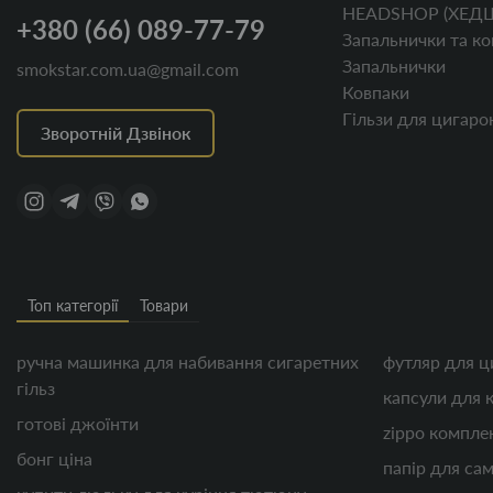
HEADSHOP (ХЕД
+380 (66) 089-77-79
Запальнички та ко
Запальнички
smokstar.com.ua@gmail.com
Ковпаки
Гільзи для цигаро
Зворотній Дзвінок
Топ категорії
Товари
ручна машинка для набивання сигаретних
футляр для ц
гільз
капсули для 
готові джоїнти
zippo компле
бонг ціна
папір для са