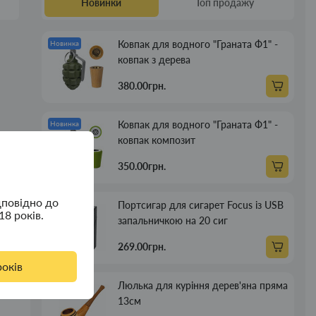
Новинки
Топ продажу
Ковпак для водного "Граната Ф1" -
Новинка
ковпак з дерева
380.00грн.
Ковпак для водного "Граната Ф1" -
Новинка
ковпак композит
350.00грн.
дповідно до
Портсигар для сигарет Focus із USB
Новинка
18 років.
запальничкою на 20 сиг
269.00грн.
років
Люлька для куріння дерев'яна пряма
Новинка
13см