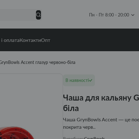
Пн - Пт 8:00 - 20:00
 і оплата
Контакти
Опт
rynBowls Accent глазур червоно-біла
В наявності
Чаша для кальяну G
біла
Чаша GrynBowls Accent — це поєд
покрита черв..
Виробник:
GrynBowls