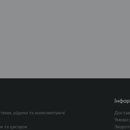
Інфор
теми, рідини та комплектуючі
Достав
Умови 
к та цигарок
Зворотн