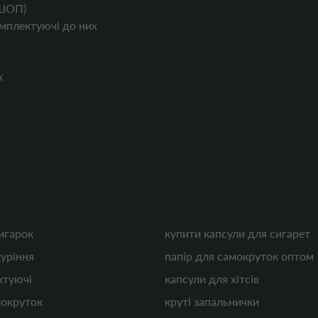
ШОП)
мплектуючі до них
к
игарок
купити капсули для сигарет
куріння
папір для самокруток оптом
ктуючі
капсули для хітсів
мокруток
круті запальнички