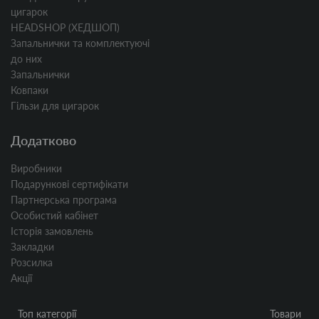
цигарок
HEADSHOP (ХЕДШОП)
Запальнички та комплектуючі
до них
Запальнички
Ковпаки
Гільзи для цигарок
Додатково
Виробники
Подарункові сертифікати
Партнерська програма
Особистий кабінет
Історія замовлень
Закладки
Розсилка
Акції
Топ категорії
Товари