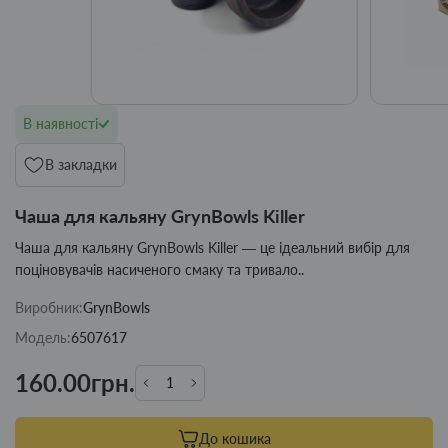
В наявності
В закладки
Чаша для кальяну GrynBowls Killer
Чаша для кальяну GrynBowls Killer — це ідеальний вибір для
поціновувачів насиченого смаку та тривало..
Виробник:
GrynBowls
Модель:
6507617
160.00грн.
До кошика