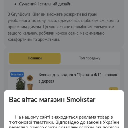
Сучасний і стильний дизайн
З GrynBowls Killer ви зможете розкрити всі грані
улюбленого тютюну, насолоджуючись глибоким смаком та
приємним димом. Ця чаша стане незамінним елементом
вашого кальяну, роблячи кожен сеанс максимально
комфортним та ароматним.
Новинки
Топ продажу
Ковпак для водного "Граната Ф1" - ковпак
Новинка
з дерева
380.00грн.
Вас вітає магазин Smokstar
Ковпак для водного "Граната Ф1" - ковпак
Новинка
композит
На нашому сайті знаходиться реклама товарів
тютюнової тематики. Відповідно до законів України
350.00грн.
перегляд даного сайту дозволен особам які досягли