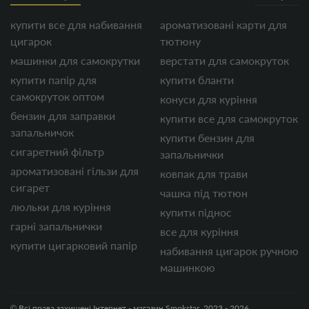
купити все для набивання
ароматизовані карти для
цигарок
тютюну
машинки для самокрутки
верстати для самокруток
купити папір для
купити бланти
самокруток оптом
конуси для куріння
бензин для заправки
купити все для самокруток
запальничок
купити бензин для
сигаретний фільтр
запальнички
ароматизовані гільзи для
ковпак для трави
сигарет
чашка під тютюн
люльки для куріння
купити піднос
гарні запальнички
все для куріння
купити цигарковий папір
набивання цигарок ручною
машинкою
© Всі права захищені Інтернет - магазин Smokstar, 2023 - 2026