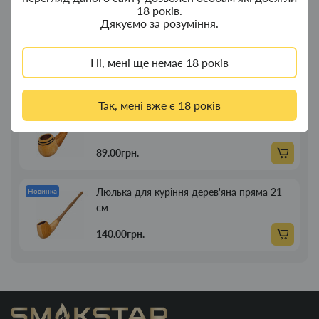
18 років.
Дякуємо за розуміння.
Портсигар для сигарет Focus із USB
Новинка
запальничкою на 20 сиг
Ні, мені ще немає 18 років
269.00грн.
Так, мені вже є 18 років
Люлька для куріння дерев'яна пряма 13см
Новинка
89.00грн.
Люлька для куріння дерев'яна пряма 21
Новинка
см
140.00грн.