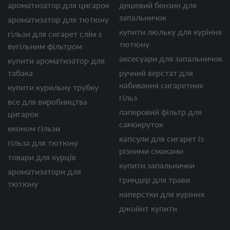
ароматизатор для цигарок
дешевий бензин для
запальничок
ароматизатор для тютюну
купити люльку для куріння
гільзи для сигарет слім з
тютюну
вугільним фільтром
аксесуари для запальничок
купити ароматизатор для
табака
ручний верстат для
набивання сигаретних
купити курильну трубку
гільз
все для виробництва
паперовий фільтр для
цигарок
самокруток
економ гільзи
капсули для сигарет із
гільза для тютюну
різними смаками
товари для курців
купити запальнички
ароматизатори для
гриндер для трави
тютюну
наперстки для куріння
джойнт купити