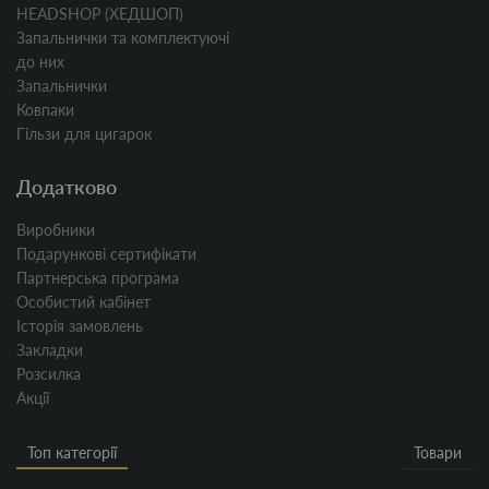
HEADSHOP (ХЕДШОП)
Запальнички та комплектуючі
до них
Запальнички
Ковпаки
Гільзи для цигарок
Додатково
Виробники
Подарункові сертифікати
Партнерська програма
Особистий кабінет
Історія замовлень
Закладки
Розсилка
Акції
Топ категорії
Товари