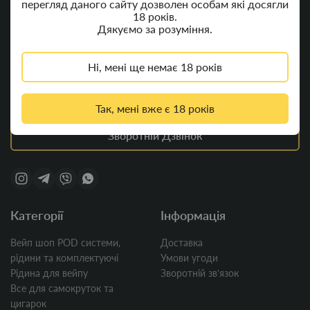
перегляд даного сайту дозволен особам які досягли
Яготин, Київська область
18 років.
Дякуємо за розуміння.
Пн - Пт 8:00 - 20:00
Сб - Нд 8:00 - 17:00
Ні, мені ще немає 18 років
+380 (66) 089-77-79
smokstar.com.ua@gmail.com
Так, мені вже є 18 років
Зворотній Дзвінок
Категорії
Інформація
Вейп шоп POD системи,
Доставка
рідини та комплектуючі
Умови угоди
Рідина для вейпу
Зворотній звʼязок
Все для самокруток та
цигарок