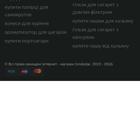
гільзи для сигарет з
купити папірці для
довгим фільтром
самокруток
купити чашки для кальяну
конуси для куріння
гільзи для сигарет з
ароматизатор для цигарок
капсулою
купити портсигари
купити чашу від кальяну
© Всі права захищені Інтернет - магазин Smokstar, 2023 - 2026