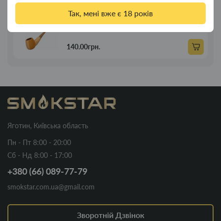
Так, мені вже є 18 років
Люлька для куріння дерев'яна пряма 21
Новинка
см
140.00грн.
Яготин, Київська область
Пн - Пт 8:00 - 20:00
Сб - Нд 8:00 - 17:00
+380 (66) 089-77-79
smokstar.com.ua@gmail.com
Зворотній Дзвінок