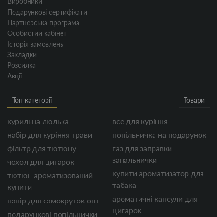
Виробники
Подарункові сертифікати
Партнерська програма
Особистий кабінет
Історія замовлень
Закладки
Розсилка
Акції
Топ категорії
Товари
курильна люлька
все для куріння
набір для куріння трави
попільничка на подарунок
фільтр для тютюну
газ для заправки
запальнички
чохол для цигарок
купити ароматизатор для
тютюн ароматизований
табака
купити
ароматичні капсули для
папір для самокруток опт
цигарок
подарункові попільнички