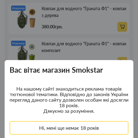
Ковпак для водного "Граната Ф1" - ковпак
Новинка
з дерева
380.00грн.
Ковпак для водного "Граната Ф1" - ковпак
Новинка
композит
350.00грн.
Вас вітає магазин Smokstar
Портсигар для сигарет Focus із USB
Новинка
запальничкою на 20 сиг
На нашому сайті знаходиться реклама товарів
тютюнової тематики. Відповідно до законів України
269.00грн.
перегляд даного сайту дозволен особам які досягли
18 років.
Дякуємо за розуміння.
Люлька для куріння дерев'яна пряма 13см
Новинка
Ні, мені ще немає 18 років
89.00грн.