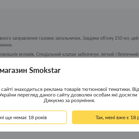
вного заправлення газових запальничок. Завдяки об'єму 250 мл, цей
нення.
овнішніх впливів. Спеціальний клапан забезпечує легкий і безпечний
окою продуктивністю та надійністю, що робить його чудовим вибор
 магазин Smokstar
учність і довговічність при заправленні своїх запальничок.
сайті знаходиться реклама товарів тютюнової тематики. Ві
України перегляд даного сайту дозволен особам які досягли 
Дякуємо за розуміння.
ені ще немає 18 років
Так, мені вже є 18 