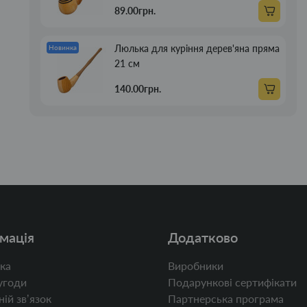
89.00грн.
Люлька для куріння дерев'яна пряма
Новинка
21 см
140.00грн.
мація
Додатково
ка
Виробники
угоди
Подарункові сертифікати
ій звʼязок
Партнерська програма