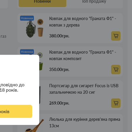
Новинки
Топ продажу
Ковпак для водного "Граната Ф1" -
Новинка
ковпак з дерева
380.00грн.
 газ
Ковпак для водного "Граната Ф1" -
Новинка
ом
ковпак композит
350.00грн.
дповідно до
Портсигар для сигарет Focus із USB
Новинка
18 років.
запальничкою на 20 сиг
269.00грн.
років
Люлька для куріння дерев'яна пряма
Новинка
13см