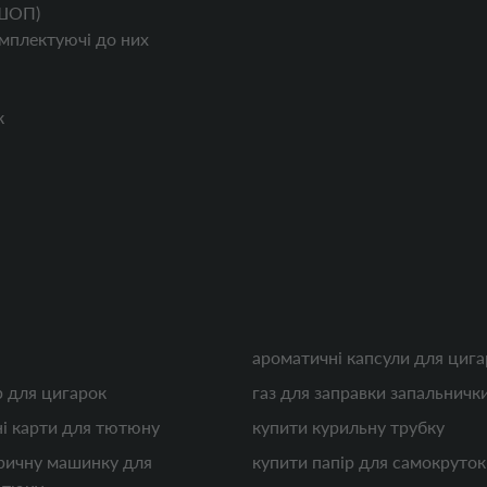
ШОП)
мплектуючі до них
к
ароматичні капсули для цига
 для цигарок
газ для заправки запальничк
і карти для тютюну
купити курильну трубку
ричну машинку для
купити папір для самокруто