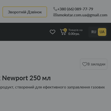
+380 (66) 089-77-79
Зворотній Дзвінок
smokstar.com.ua@gmail.com
Товарів на
0
RU
UA
0.00грн.
В закладки
к Newport 250 мл
продукт, створений для ефективного заправлення газових