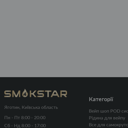
Категорії
Яготин, Київська область
Вейп шоп POD сис
Пн - Пт 8:00 - 20:00
Рідина для вейпу
Все для самокруто
Сб - Нд 8:00 - 17:00