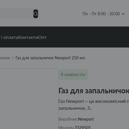
Пн - Пт 8:00 - 20:00
 і оплата
Контакти
Опт
ничок
Газ для запальничок Newport 250 мл
В наявності
Газ для запальничо
Газ Newport – це високоякісний 
запальничок. З..
Виробник:
Newport
Модель:
7329505