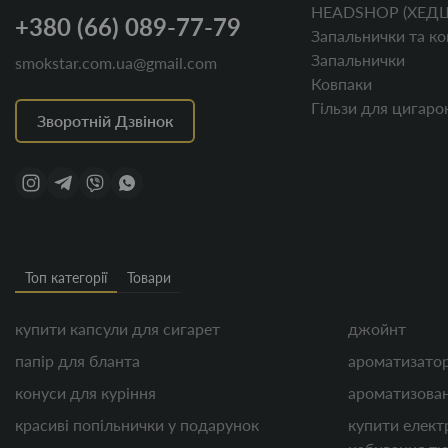
HEADSHOP (ХЕД
+380 (66) 089-77-79
Запальнички та ко
Запальнички
smokstar.com.ua@gmail.com
Ковпаки
Гільзи для цигаро
Зворотній Дзвінок
Топ категорії
Товари
купити капсули для сигарет
джойнт
папір для бланта
ароматизатор
конуси для куріння
ароматизован
красиві попільнички у подарунок
купити елект