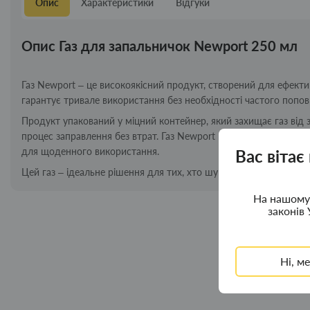
Опис
Характеристики
Відгуки
Опис Газ для запальничок Newport 250 мл
Газ Newport – це високоякісний продукт, створений для ефекти
гарантує тривале використання без необхідності частого попов
Продукт упакований у міцний контейнер, який захищає газ від з
процес заправлення без втрат. Газ Newport відомий своєю вис
для щоденного використання.
Вас вітає
Цей газ – ідеальне рішення для тих, хто шукає економічність, зр
На нашому 
законів 
Ні, м