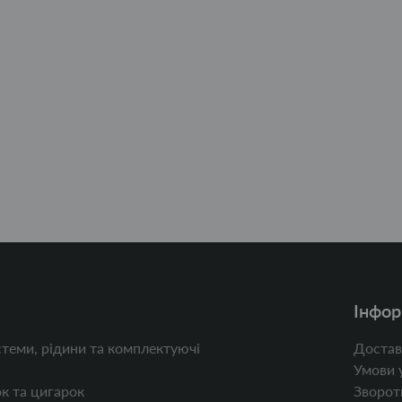
Інфор
теми, рідини та комплектуючі
Достав
Умови 
к та цигарок
Зворотн