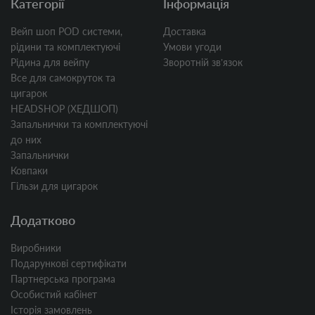
Категорії
Інформація
Вейп шоп POD системи,
Доставка
рідини та комплектуючі
Умови угоди
Рідина для вейпу
Зворотній звʼязок
Все для самокруток та
цигарок
HEADSHOP (ХЕДШОП)
Запальнички та комплектуючі
до них
Запальнички
Ковпаки
Гільзи для цигарок
Додатково
Виробники
Подарункові сертифікати
Партнерська програма
Особистий кабінет
Історія замовлень