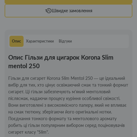
Швидке замовлення
Опис
Характеристики
Відгуки
Опис Гільзи для цигарок Korona Slim
mentol 250
Гільзи для сигарет Korona Slim Mentol 250 — це ідеальний
вибір для тих, хто цінує освіжаючий смак та тонкий формат
сигарет. Ці гільзи забезпечують м'який ментоловий
післясмак, надаючи процесу куріння особливої свіжості.
Вони виготовлені з високоякісного паперу, який не впливає
на смак тютюну, зберігаючи його оригінальні нотки.
Поєднання тонкого формату та ментолового аромату
робить ці гільзи популярним вибором серед поціновувачів
сигарет класу "Slim".