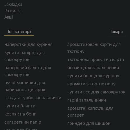
Закладки
Розсилка
Акції
Топ категорії
Товари
наперстки для куріння
ароматизовані карти для
тютюну
купити папірці для
самокруток
тютюнова ароматна карта
паперовий фільтр для
бензин для запальнички
самокруток
купити бонг для куріння
ручні машинки для
ароматизатор тютюну
набивання цигарок
купити все для самокруток
газ для турбо запальнички
гарні запальнички
купити бланти
ароматні капсули для
ковпак на бонг
сигарет
сигаретний папір
гриндер для шишок
чаша для бонга