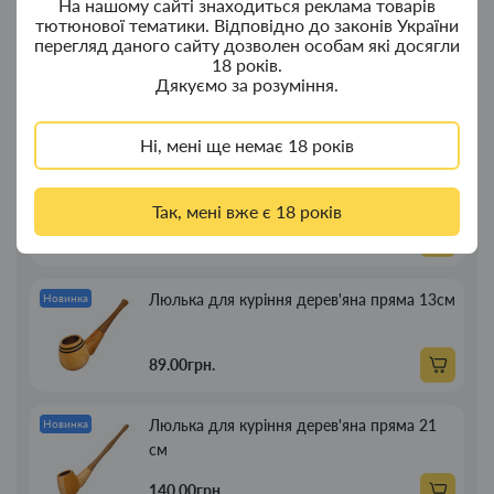
На нашому сайті знаходиться реклама товарів
тютюнової тематики. Відповідно до законів України
перегляд даного сайту дозволен особам які досягли
Ковпак для водного "Граната Ф1" - ковпак
Новинка
18 років.
композит
Дякуємо за розуміння.
350.00грн.
Ні, мені ще немає 18 років
Портсигар для сигарет Focus із USB
Новинка
запальничкою на 20 сиг
Так, мені вже є 18 років
269.00грн.
Люлька для куріння дерев'яна пряма 13см
Новинка
89.00грн.
Люлька для куріння дерев'яна пряма 21
Новинка
см
140.00грн.