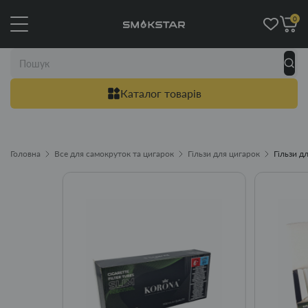
0
Каталог товарів
Головна
Все для самокруток та цигарок
Гільзи для цигарок
Гільзи д