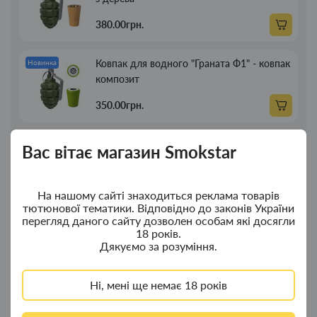
380.00грн.
Ковпак для водного "Граната Ф1" - ковпак
Новинка
композит
350.00грн.
Портсигар для сигарет Focus із USB
Новинка
Вас вітає магазин Smokstar
запальничкою на 20 сиг
269.00грн.
На нашому сайті знаходиться реклама товарів
тютюнової тематики. Відповідно до законів України
перегляд даного сайту дозволен особам які досягли
Люлька для куріння дерев'яна пряма 13см
Новинка
18 років.
Дякуємо за розуміння.
89.00грн.
Ні, мені ще немає 18 років
Люлька для куріння дерев'яна пряма 21
Новинка