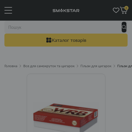
0
Каталог товарів
Головна
Все для самокруток та цигарок
Гільзи для цигарок
Гільзи д