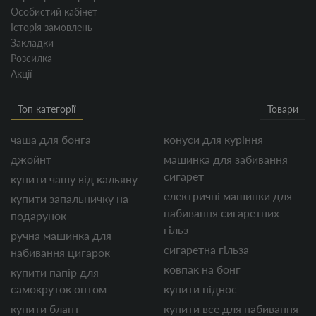
Особистий кабінет
Історія замовлень
Закладки
Розсилка
Акції
Топ категорії
Товари
чаша для бонга
конуси для куріння
джойнт
машинка для забивання
сигарет
купити чашу від кальяну
електричні машинки для
купити запальничку на
набивання сигаретних
подарунок
гільз
ручна машинка для
сигаретна гільза
набивання цигарок
ковпак на бонг
купити папір для
самокруток оптом
купити піднос
купити блант
купити все для набивання