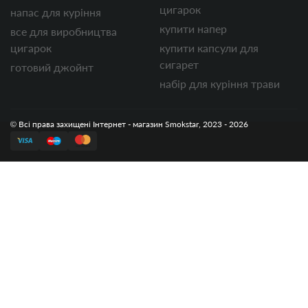
цигарок
напас для куріння
купити напер
все для виробництва
цигарок
купити капсули для
сигарет
готовий джойнт
набір для куріння трави
© Всі права захищені Інтернет - магазин Smokstar, 2023 - 2026