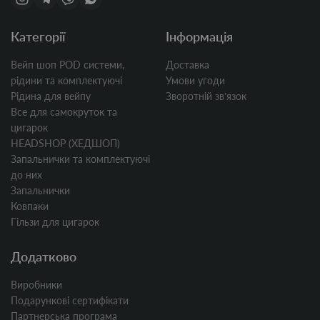
Категорії
Інформація
Вейп шоп POD системи,
Доставка
рідини та комплектуючі
Умови угоди
Рідина для вейпу
Зворотній звʼязок
Все для самокруток та
цигарок
HEADSHOP (ХЕДШОП)
Запальнички та комплектуючі
до них
Запальнички
Ковпаки
Гільзи для цигарок
Додатково
Виробники
Подарункові сертифікати
Партнерська програма