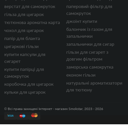
верстат для самокруток
паперовий фільтр для
самокруток
гільза для цигарок
джоінт купити
тютюнова ароматна карта
балончик із газом для
чохол для цигарок
запальнички
папір для бланта
запальнички для сигар
цигаркові гільзи
гільзи для сигарет з
купити капсули для
довгим фільтром
сигарет
заморська самокрутка
купити папірці для
економ гільзи
самокруток
натуральні ароматизатори
коробочка для цигарок
для тютюну
кульки для цигарок
© Всі права захищені Інтернет - магазин Smokstar, 2023 - 2026