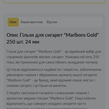
Опис
Характеристики
Відгуки
Опис Гільзи для сигарет "Marlboro Gold"
250 шт. 24 мм
Гільзи для сигарет "Marlboro Gold" - це відмінний вибір для
справжніх цінителів якісних сигарет. Упаковка містить 250
гільз, які призначені для самостійного укладання тютюну.
Ці гільзи відрізняються надійністю і міцністю, забезпечуючи
рівномірне горіння і збереження аромату вашої сигарети.
"Marlboro Gold" - це бренд, який відомий своєю якістю і
смаком сигарет, і ці гільзи не виняток.
Створіть свої власні сигарети з унікальним смаком і
ароматом завдяки гільзам "Marlboro Gold". Наші клієнти
відзначають, що саморуч складені сигарети часто
перевершують за якістю і смаком готові марковані