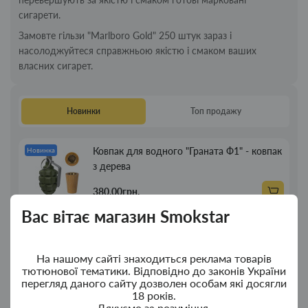
сигарети.
Замовте гільзи "Marlboro Gold" 250 штук зараз і
насолоджуйтеся справжньою якістю і смаком ваших
власних сигарет.
Новинки
Топ продажу
Ковпак для водного "Граната Ф1" - ковпак
Новинка
з дерева
380.00грн.
Вас вітає магазин Smokstar
Ковпак для водного "Граната Ф1" - ковпак
Новинка
композит
На нашому сайті знаходиться реклама товарів
тютюнової тематики. Відповідно до законів України
350.00грн.
перегляд даного сайту дозволен особам які досягли
18 років.
Дякуємо за розуміння.
Портсигар для сигарет Focus із USB
Новинка