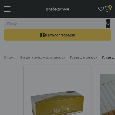
0
Каталог товарів
Головна
Все для самокруток та цигарок
Гільзи для цигарок
Гільзи д