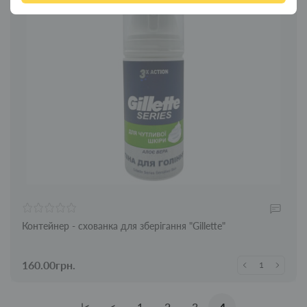
Контейнер - схованка для зберігання "Gillette"
160.00грн.
|<
<
1
2
3
4