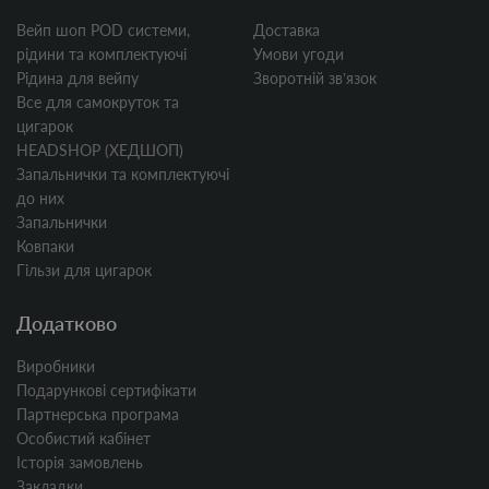
Вейп шоп POD системи,
Доставка
рідини та комплектуючі
Умови угоди
Рідина для вейпу
Зворотній звʼязок
Все для самокруток та
цигарок
HEADSHOP (ХЕДШОП)
Запальнички та комплектуючі
до них
Запальнички
Ковпаки
Гільзи для цигарок
Додатково
Виробники
Подарункові сертифікати
Партнерська програма
Особистий кабінет
Історія замовлень
Закладки