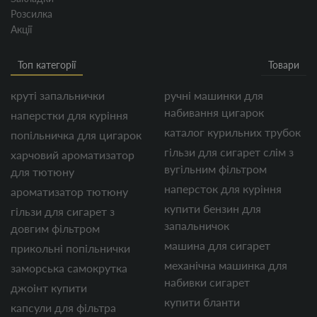
Розсилка
Акції
Топ категорії
Товари
круті запальнички
ручні машинки для
набивання цигарок
наперстки для куріння
каталог курильних трубок
попільничка для цигарок
гільзи для сигарет слім з
харчовий ароматизатор
вугільним фільтром
для тютюну
наперсток для куріння
ароматизатор тютюну
купити бензин для
гільзи для сигарет з
запальничок
довгим фільтром
машина для сигарет
прикольні попільнички
механічна машинка для
заморська самокрутка
набивки сигарет
джоінт купити
купити бланти
капсули для фільтра