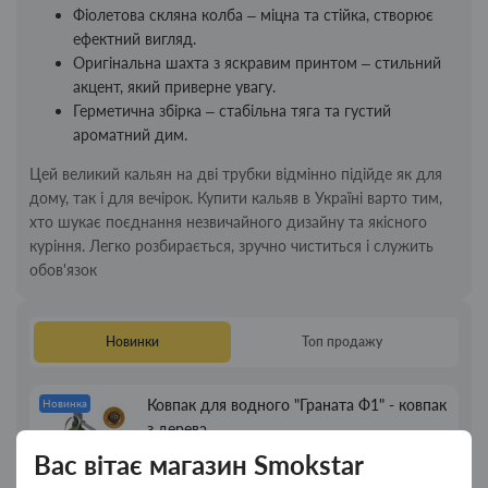
Фіолетова скляна колба – міцна та стійка, створює
ефектний вигляд.
Оригінальна шахта з яскравим принтом – стильний
акцент, який приверне увагу.
Герметична збірка – стабільна тяга та густий
ароматний дим.
Цей великий кальян на дві трубки відмінно підійде як для
дому, так і для вечірок. Купити кальяв в Україні варто тим,
хто шукає поєднання незвичайного дизайну та якісного
куріння. Легко розбирається, зручно чиститься і служить
обов'язок
Новинки
Топ продажу
Ковпак для водного "Граната Ф1" - ковпак
Новинка
з дерева
Вас вітає магазин Smokstar
380.00грн.