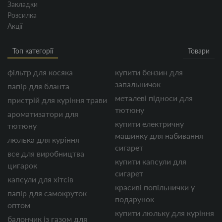
Закладки
Розсилка
Акції
Топ категорії
Товари
фільтр для косяка
купити бензин для
запальничок
папір для бланта
металеві підноси для
пристрій для куріння трави
тютюну
ароматизатори для
купити електричну
тютюну
машинку для набивання
люлька для куріння
сигарет
все для виробництва
купити капсули для
цигарок
сигарет
капсули для хітсів
красиві попільнички у
папір для самокруток
подарунок
оптом
купити люльку для куріння
балончик із газом для