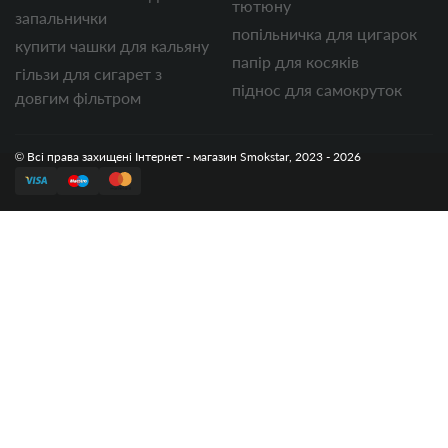
тютюну
запальнички
попільничка для цигарок
купити чашки для кальяну
папір для косяків
гільзи для сигарет з
піднос для самокруток
довгим фільтром
© Всі права захищені Інтернет - магазин Smokstar, 2023 - 2026