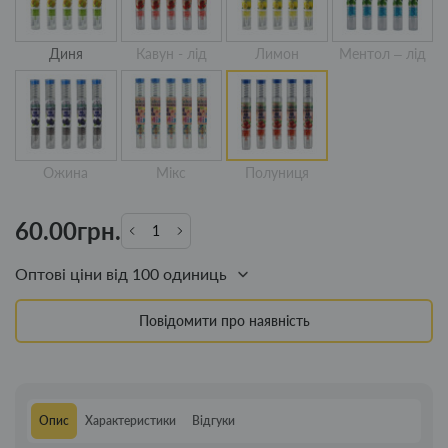
Диня
Кавун - лід
Лимон
Ментол – лід
Ожина
Мікс
Полуниця
60.00грн.
Оптові ціни від 100 одиниць
Повідомити про наявність
Опис
Характеристики
Відгуки