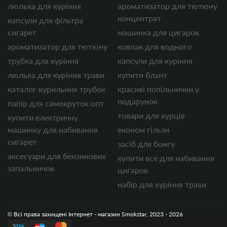
люлька для куріння
ароматизатор для тютюну
концентрат
капсули для фільтра
сигарет
машинка для цигарок
ароматизатор для тютюну
ковпак для водного
трубка для куріння
капсули для куріння
люлька для куріння трави
купити блант
каталог курильних трубок
красиві попільнички у
подарунок
папір для самокруток опт
товари для курців
купити електричну
машинку для набивання
економ гільзи
сигарет
засіб для бонгу
аксесуари для бензинових
купити все для набивання
запальничок
цигарок
набір для куріння трави
© Всі права захищені Інтернет - магазин Smokstar, 2023 - 2026