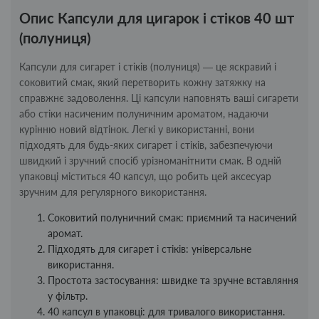
Опис Капсули для цигарок і стіков 40 шт
(полуниця)
Капсули для сигарет і стіків (полуниця) — це яскравий і
соковитий смак, який перетворить кожну затяжку на
справжнє задоволення. Ці капсули наповнять ваші сигарети
або стіки насиченим полуничним ароматом, надаючи
курінню новий відтінок. Легкі у використанні, вони
підходять для будь-яких сигарет і стіків, забезпечуючи
швидкий і зручний спосіб урізноманітнити смак. В одній
упаковці міститься 40 капсул, що робить цей аксесуар
зручним для регулярного використання.
Соковитий полуничний смак: приємний та насичений
аромат.
Підходять для сигарет і стіків: універсальне
використання.
Простота застосування: швидке та зручне вставляння
у фільтр.
40 капсул в упаковці: для тривалого використання.