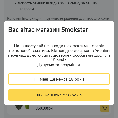
Легкість заміни: швидка зміна смаку за вашим
настроєм.
Капсули (полуниця) — це чудове рішення для тих, хто хоче
додати соковитий і солодкий смак полуниці до своїх
Вас вітає магазин Smokstar
сигарет або стіків, роблячи процес куріння ще приємнішим.
На нашому сайті знаходиться реклама товарів
Новинки
Топ продажу
тютюнової тематики. Відповідно до законів України
перегляд даного сайту дозволен особам які досягли
18 років.
Ковпак для водного "Граната Ф1" - ковпак
Новинка
Дякуємо за розуміння.
з дерева
380.00грн.
Ні, мені ще немає 18 років
Ковпак для водного "Граната Ф1" - ковпак
Новинка
Так, мені вже є 18 років
композит
350.00грн.