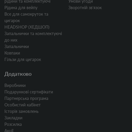
рідини та комплектуючі
Умови угоди
Рідина для вейпу
Зворотній звʼязок
Все для самокруток та
цигарок
HEADSHOP (ХЕДШОП)
Запальнички та комплектуючі
до них
Запальнички
Ковпаки
Гільзи для цигарок
Додатково
Виробники
Подарункові сертифікати
Партнерська програма
Особистий кабінет
Історія замовлень
Закладки
Розсилка
Акції