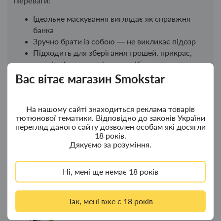
Переваги:
Ідеальне маскування виглядає як справжня
банка
Зручно брати із собою — не викликає підозр
Підходить для зберігання грошей, прикрас,
ключів, флешок та інших дрібниць
Відмінний подарунок або елемент домашнього
Вас вітає магазин Smokstar
сейфа
На нашому сайті знаходиться реклама товарів
тютюнової тематики. Відповідно до законів України
перегляд даного сайту дозволен особам які досягли
Новинки
Топ продажу
18 років.
Дякуємо за розуміння.
Ковпак для водного "Граната Ф1" - ковпак
Новинка
з дерева
Ні, мені ще немає 18 років
380.00грн.
Так, мені вже є 18 років
Ковпак для водного "Граната Ф1" - ковпак
Новинка