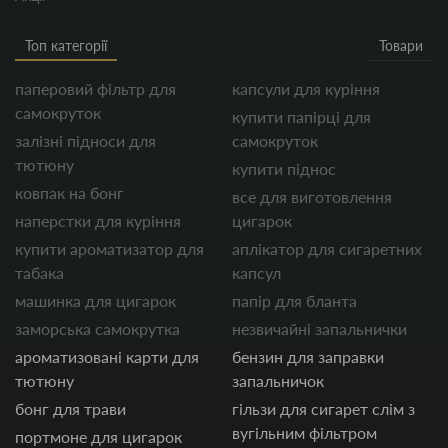
Топ категорії
Товари
паперовий фільтр для
капсули для куріння
самокруток
купити папірці для
залізні підноси для
самокруток
тютюну
купити піднос
ковпак на бонг
все для виготовлення
наперстки для куріння
цигарок
купити ароматизатор для
аплікатор для сигаретних
табака
капсул
машинка для цигарок
папір для бланта
заморська самокрутка
незвичайні запальнички
ароматизовані карти для
бензин для заправки
тютюну
запальничок
бонг для трави
гільзи для сигарет слім з
вугільним фільтром
портмоне для цигарок