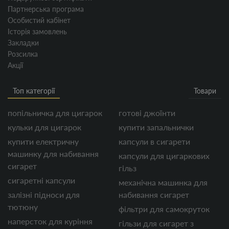
Партнерська програма
Особистий кабінет
Історія замовлень
Закладки
Розсилка
Акції
Топ категорії
Товари
попільничка для цигарок
готові джоїнти
кульки для цигарок
купити запальнички
купити електричну
капсули в сигарети
машинку для набивання
капсули для цигаркових
сигарет
гільз
сигаретні капсули
механічна машинка для
залізні підноси для
набивання сигарет
тютюну
фільтри для самокруток
наперсток для куріння
гільзи для сигарет з