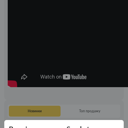
Першоджерело:
https://smokstar.com.ua/kovpak-
dlya-
Новинки
Топ продажу
kurinnya-
brelok-
Ковпак для водного "Граната Ф1" - ковпак
Новинка