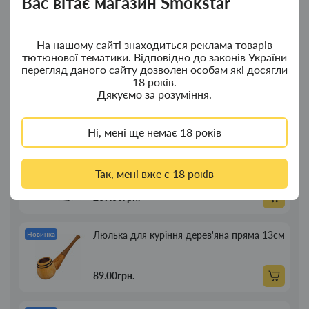
Вас вітає магазин Smokstar
dzvinochok-
з дерева
latun
380.00грн.
На нашому сайті знаходиться реклама товарів
тютюнової тематики. Відповідно до законів України
перегляд даного сайту дозволен особам які досягли
Ковпак для водного "Граната Ф1" - ковпак
Новинка
18 років.
композит
Дякуємо за розуміння.
350.00грн.
Ні, мені ще немає 18 років
Портсигар для сигарет Focus із USB
Новинка
запальничкою на 20 сиг
Так, мені вже є 18 років
269.00грн.
Люлька для куріння дерев'яна пряма 13см
Новинка
89.00грн.