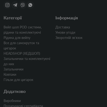
Категорії
Інформація
Вейп шоп POD системи,
Доставка
рідини та комплектуючі
Умови угоди
Рідина для вейпу
Зворотній звʼязок
Все для самокруток та
цигарок
HEADSHOP (ХЕДШОП)
Запальнички та комплектуючі
до них
Запальнички
Ковпаки
Гільзи для цигарок
Додатково
Виробники
Подарункові сертифікати