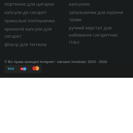
портмоне для цигарок
капсулою
капсули до сигарет
запальнички для куріння
трави
прикольні попільнички
ручний верстат для
ароматні капсули для
набивання сигаретних
сигарет
гільз
фільтр для тютюну
© Всі права захищені Інтернет - магазин Smokstar, 2023 - 2026