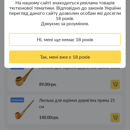
Ковпак для водного "Граната Ф1" - ковпак
Новинка
На нашому сайті знаходиться реклама товарів
тютюнової тематики. Відповідно до законів України
композит
перегляд даного сайту дозволен особам які досягли
18 років.
350.00грн.
Дякуємо за розуміння.
Портсигар для сигарет Focus із USB
Новинка
Ні, мені ще немає 18 років
запальничкою на 20 сиг
269.00грн.
Так, мені вже є 18 років
Люлька для куріння дерев'яна пряма 13см
Новинка
89.00грн.
Люлька для куріння дерев'яна пряма 21
Новинка
см
140.00грн.