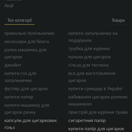
Акції
Топ категорії
Товари
прикольні попільнички
купити запальничку на
подарунок
аксесуари для бонга
трубка для куріння
ручна машинка для
цигарок
кульки для цигарок
джойнт
гільза для тютюну
купити газ для
все для виготовлення
запальнички
цигарок
футляр для цигарок
купити гриндер в Україні
купити напер
набивання цигарок ручною
машинкою
купити машинку для
цигарок ручну
пристрій для куріння трави
капсули для цигаркових
сигаретний папір
гільз
купити папір для цигарок