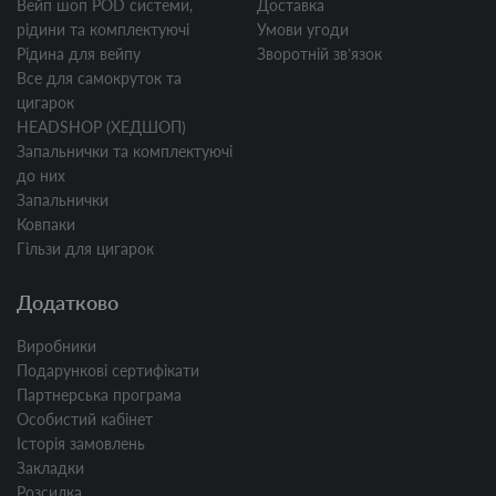
Вейп шоп POD системи,
Доставка
рідини та комплектуючі
Умови угоди
Рідина для вейпу
Зворотній звʼязок
Все для самокруток та
цигарок
HEADSHOP (ХЕДШОП)
Запальнички та комплектуючі
до них
Запальнички
Ковпаки
Гільзи для цигарок
Додатково
Виробники
Подарункові сертифікати
Партнерська програма
Особистий кабінет
Історія замовлень
Закладки
Розсилка