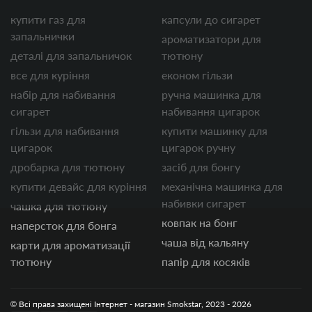
купити газ для
капсули до сигарет
запальнички
ароматизатори для
деталі для запальничок
тютюну
все для куріння
економ гільзи
набір для набивання
ручна машинка для
сигарет
набивання цигарок
гільзи для набивання
купити машинку для
цигарок
цигарок ручну
дробарка для тютюну
засіб для бонгу
купити девайс для куріння
механічна машинка для
набивки сигарет
чашка для тютюну
ковпак на бонг
наперсток для бонга
чаша від кальяну
карти для ароматизації
тютюну
папір для косяків
© Всі права захищені Інтернет - магазин Smokstar, 2023 - 2026