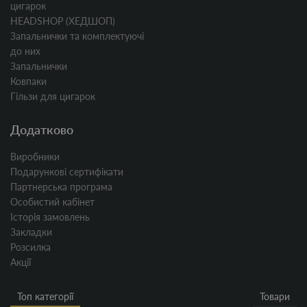
цигарок
HEADSHOP (ХЕДШОП)
Запальнички та комплектуючі
до них
Запальнички
Ковпаки
Гільзи для цигарок
Додатково
Виробники
Подарункові сертифікати
Партнерська програма
Особистий кабінет
Історія замовлень
Закладки
Розсилка
Акції
Топ категорії
Товари