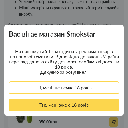
Зелений колір надає колпаку свіжість та яскравість.
Міцні матеріали гарантують тривалий термін служби
виробу.
Замовте зелений колпак для куріння "Шестеренка-квітка"
на сайті Smokstar і насолоджуйтесь стильним і захищеним
Вас вітає магазин Smokstar
курінням.
На нашому сайті знаходиться реклама товарів
тютюнової тематики. Відповідно до законів України
Новинки
Топ продажу
перегляд даного сайту дозволен особам які досягли
18 років.
Дякуємо за розуміння.
Ковпак для водного "Граната Ф1" - ковпак
Новинка
з дерева
Ні, мені ще немає 18 років
380.00грн.
Так, мені вже є 18 років
Ковпак для водного "Граната Ф1" - ковпак
Новинка
композит
350.00грн.