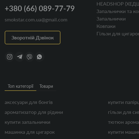
HEADSHOP (ХЕД
+380 (66) 089-77-79
Запальнички та ко
Запальнички
smokstar.com.ua@gmail.com
Ковпаки
Гільзи для цигаро
Зворотній Дзвінок
Топ категорії
Товари
аксесуари для бонгів
купити папір
ароматизатор для рідини
гільзи для си
купити запальнички
тютюн арома
машинка для цигарок
купити машин