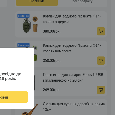
Новинки
Топ продажу
Ковпак для водного "Граната Ф1" -
Новинка
ковпак з дерева
380.00грн.
Ковпак для водного "Граната Ф1" -
Новинка
ковпак композит
350.00грн.
дповідно до
Портсигар для сигарет Focus із USB
Новинка
18 років.
запальничкою на 20 сиг
269.00грн.
років
Люлька для куріння дерев'яна пряма
Новинка
13см