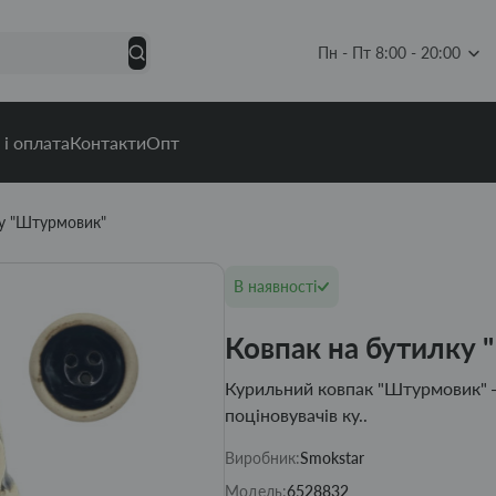
Пн - Пт 8:00 - 20:00
 і оплата
Контакти
Опт
ку "Штурмовик"
В наявності
Ковпак на бутилку
Курильний ковпак "Штурмовик" –
поціновувачів ку..
Виробник:
Smokstar
Модель:
6528832