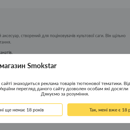
аксесуар, створений для поціновувачів культової саги. Він щільно
тання.
анатів.
ючи зайвого повітря.
 магазин Smokstar
я зручним.
 напас, наперсток тощо.
сайті знаходиться реклама товарів тютюнової тематики. Ві
України перегляд даного сайту дозволен особам які досягли 
еся атмосферою далекої-далекої галактики!
Дякуємо за розуміння.
ені ще немає 18 років
Так, мені вже є 18 