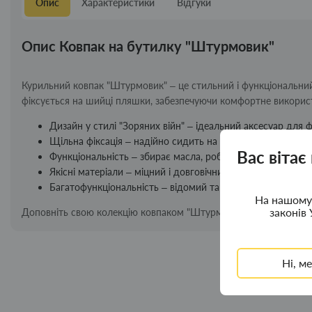
Опис
Характеристики
Відгуки
Опис Ковпак на бутилку "Штурмовик"
Курильний ковпак "Штурмовик" – це стильний і функціональний 
фіксується на шийці пляшки, забезпечуючи комфортне викорис
Дизайн у стилі "Зоряних війн" – ідеальний аксесуар для ф
Щільна фіксація – надійно сидить на пляшці, не пропуска
Вас вітає
Функціональність – збирає масла, роблячи процес курінн
Якісні матеріали – міцний і довговічний аксесуар.
Багатофункціональність – відомий також як напер, відро,
На нашому 
законів 
Доповніть свою колекцію ковпаком "Штурмовик" і насолоджуйт
Ні, м