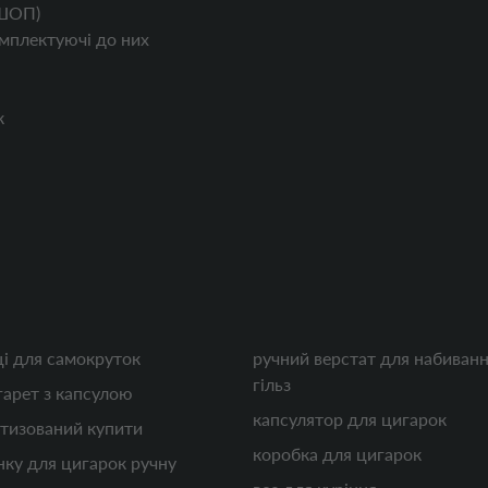
ШОП)
мплектуючі до них
к
ці для самокруток
ручний верстат для набиванн
гільз
гарет з капсулою
капсулятор для цигарок
тизований купити
коробка для цигарок
ку для цигарок ручну