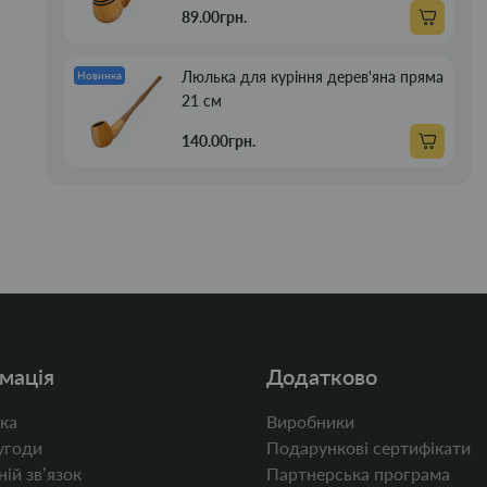
89.00грн.
Люлька для куріння дерев'яна пряма
Новинка
21 см
140.00грн.
мація
Додатково
ка
Виробники
угоди
Подарункові сертифікати
ій звʼязок
Партнерська програма