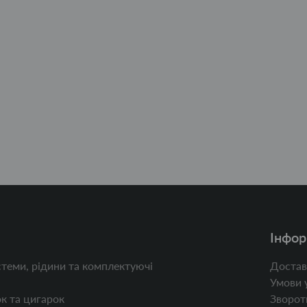
Інфор
теми, рідини та комплектуючі
Достав
Умови 
к та цигарок
Зворотн