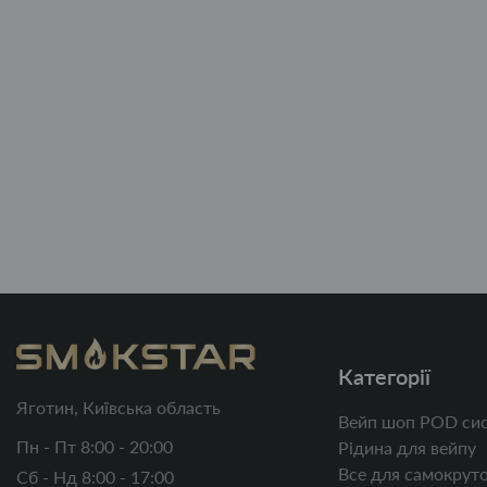
Категорії
Яготин, Київська область
Вейп шоп POD сис
Пн - Пт 8:00 - 20:00
Рідина для вейпу
Все для самокруто
Сб - Нд 8:00 - 17:00