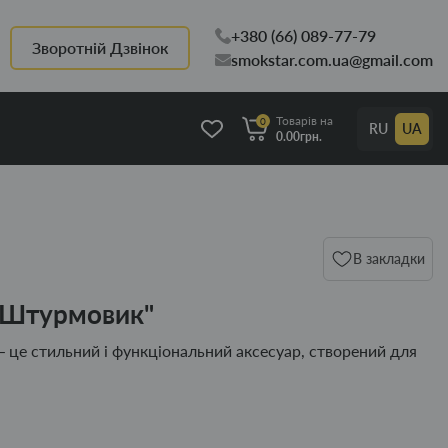
+380 (66) 089-77-79
Зворотній Дзвінок
smokstar.com.ua@gmail.com
Товарів на
0
RU
UA
0.00грн.
В закладки
 "Штурмовик"
 це стильний і функціональний аксесуар, створений для