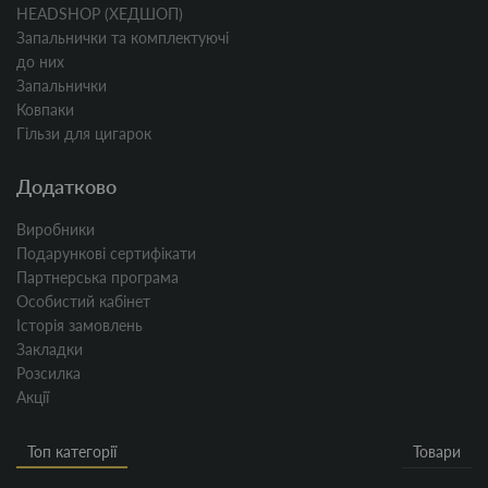
HEADSHOP (ХЕДШОП)
Запальнички та комплектуючі
до них
Запальнички
Ковпаки
Гільзи для цигарок
Додатково
Виробники
Подарункові сертифікати
Партнерська програма
Особистий кабінет
Історія замовлень
Закладки
Розсилка
Акції
Топ категорії
Товари