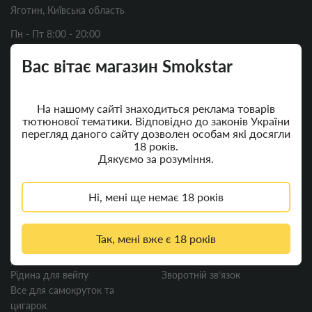
Яготин, Київська область
Пн - Пт 8:00 - 20:00
Сб - Нд 8:00 - 17:00
Вас вітає магазин Smokstar
+380 (66) 089-77-79
smokstar.com.ua@gmail.com
На нашому сайті знаходиться реклама товарів
тютюнової тематики. Відповідно до законів України
перегляд даного сайту дозволен особам які досягли
Зворотній Дзвінок
18 років.
Дякуємо за розуміння.
Ні, мені ще немає 18 років
Категорії
Інформація
Так, мені вже є 18 років
Вейп шоп POD системи,
Доставка
рідини та комплектуючі
Умови угоди
Рідина для вейпу
Зворотній звʼязок
Все для самокруток та
цигарок