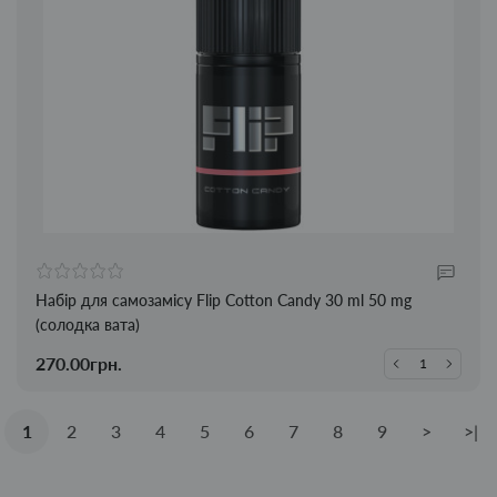
Набір для самозамісу Flip Cotton Candy 30 ml 50 mg
(солодка вата)
270.00грн.
1
2
3
4
5
6
7
8
9
>
>|