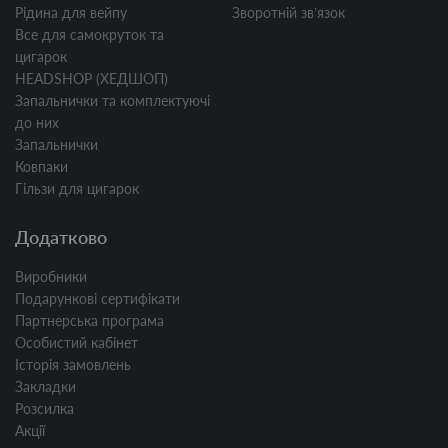
Рідина для вейпу
Зворотній звʼязок
Все для самокруток та
цигарок
HEADSHOP (ХЕДШОП)
Запальнички та комплектуючі
до них
Запальнички
Ковпаки
Гільзи для цигарок
Додатково
Виробники
Подарункові сертифікати
Партнерська програма
Особистий кабінет
Історія замовлень
Закладки
Розсилка
Акції