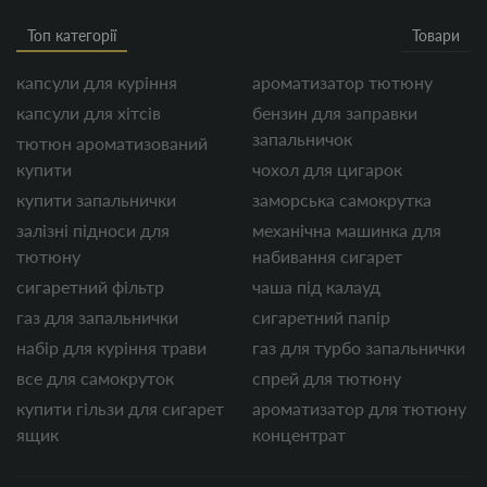
Топ категорії
Товари
капсули для куріння
ароматизатор тютюну
капсули для хітсів
бензин для заправки
запальничок
тютюн ароматизований
купити
чохол для цигарок
купити запальнички
заморська самокрутка
залізні підноси для
механічна машинка для
тютюну
набивання сигарет
сигаретний фільтр
чаша під калауд
газ для запальнички
сигаретний папір
набір для куріння трави
газ для турбо запальнички
все для самокруток
спрей для тютюну
купити гільзи для сигарет
ароматизатор для тютюну
ящик
концентрат