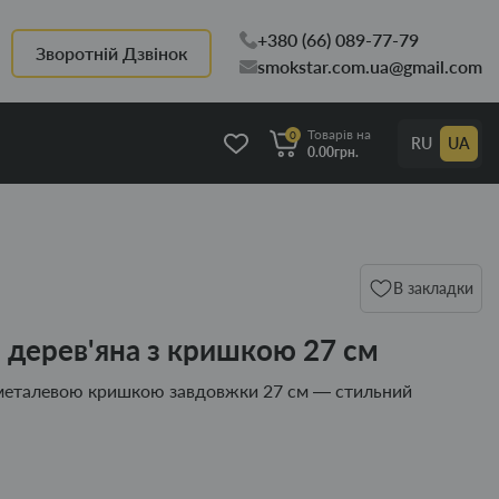
+380 (66) 089-77-79
Зворотній Дзвінок
smokstar.com.ua@gmail.com
Товарів на
0
RU
UA
0.00грн.
В закладки
 дерев'яна з кришкою 27 см
з металевою кришкою завдовжки 27 см — стильний