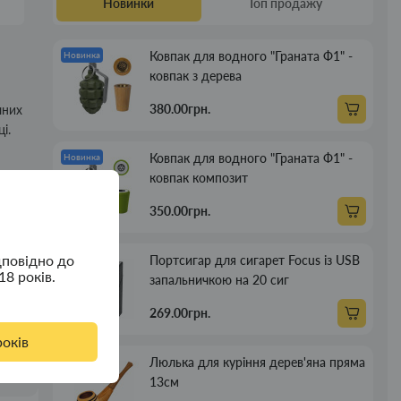
Новинки
Топ продажу
Ковпак для водного "Граната Ф1" -
Новинка
ковпак з дерева
380.00грн.
чних
і.
Ковпак для водного "Граната Ф1" -
Новинка
ковпак композит
д і
350.00грн.
дповідно до
Портсигар для сигарет Focus із USB
Новинка
18 років.
запальничкою на 20 сиг
269.00грн.
років
Люлька для куріння дерев'яна пряма
Новинка
13см