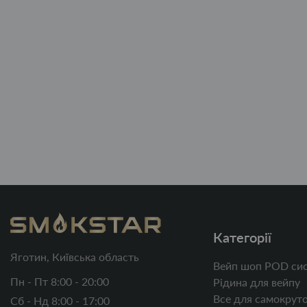
Категорії
Яготин, Київська область
Вейп шоп POD сис
Пн - Пт 8:00 - 20:00
Рідина для вейпу
Все для самокруто
Сб - Нд 8:00 - 17:00