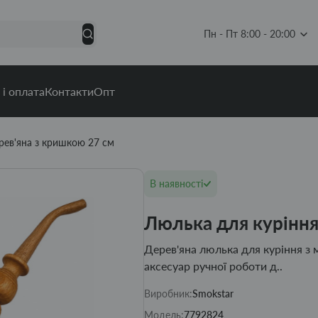
Пн - Пт 8:00 - 20:00
 і оплата
Контакти
Опт
рев'яна з кришкою 27 см
В наявності
Люлька для куріння
Дерев'яна люлька для куріння 
аксесуар ручної роботи д..
Виробник:
Smokstar
Модель:
7792824