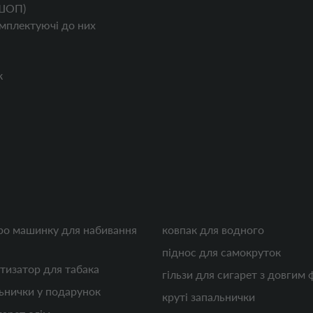
ШОП)
мплектуючі до них
к
ро машинку для набивання
ковпак для водного
піднос для самокруток
тизатор для табака
гільзи для сигарет з довгим 
льнички у подарунок
круті запальнички