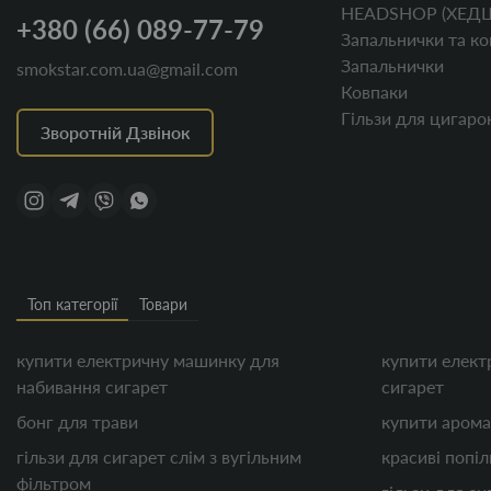
HEADSHOP (ХЕД
+380 (66) 089-77-79
Запальнички та ко
Запальнички
smokstar.com.ua@gmail.com
Ковпаки
Гільзи для цигаро
Зворотній Дзвінок
Топ категорії
Товари
купити електричну машинку для
купити елект
набивання сигарет
сигарет
бонг для трави
купити арома
гільзи для сигарет слім з вугільним
красиві попі
фільтром