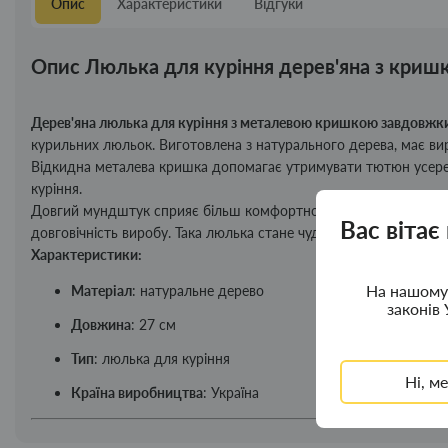
Опис
Характеристики
Відгуки
Опис Люлька для куріння дерев'яна з криш
Дерев'яна люлька для куріння з металевою кришкою завдовжк
курильних люльок. Виготовлена з натурального дерева, має вир
Відкидна металева кришка допомагає утримувати тютюн усереди
куріння.
Довгий мундштук сприяє більш комфортному охолодженню диму
Вас вітає
довговічність виробу. Така люлька стане чудовим вибором як д
Характеристики:
На нашому 
Матеріал
: натуральне дерево
законів 
Довжина
: 27 см
Тип
: люлька для куріння
Ні, м
Країна виробництва
: Україна