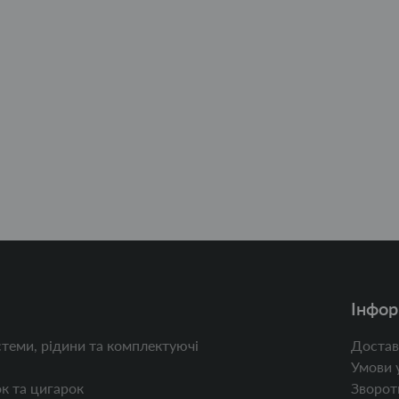
Інфор
теми, рідини та комплектуючі
Достав
Умови 
к та цигарок
Зворотн