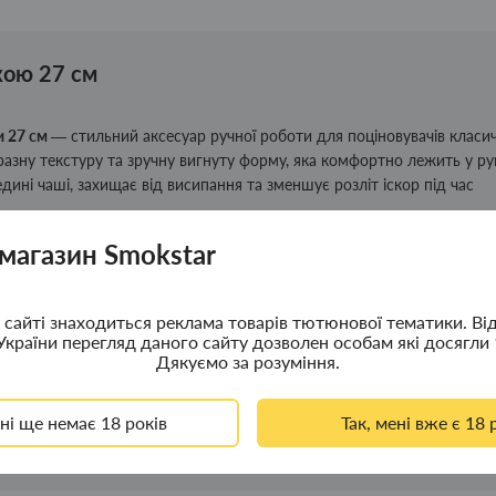
кою 27 см
и 27 см
— стильний аксесуар ручної роботи для поціновувачів класи
азну текстуру та зручну вигнуту форму, яка комфортно лежить у руц
ні чаші, захищає від висипання та зменшує розліт іскор під час
, а якісна обробка деревини забезпечує приємний зовнішній вигля
 магазин Smokstar
ля особистого використання, так і як оригінальний подарунок.
сайті знаходиться реклама товарів тютюнової тематики. Ві
України перегляд даного сайту дозволен особам які досягли 
Дякуємо за розуміння.
ені ще немає 18 років
Так, мені вже є 18 