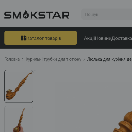
Каталог товарів
Акції
Новини
Доставка
Головна
Курильні трубки для тютюну
Люлька для куріння де