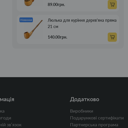
89.00грн.
Люлька для куріння дерев'яна пряма
Новинка
21 см
140.00грн.
мація
Додатково
ка
Виробники
угоди
Подарункові сертифікати
ій звʼязок
Партнерська програма