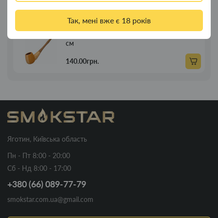
89.00грн.
Так, мені вже є 18 років
Люлька для куріння дерев'яна пряма 21
Новинка
см
140.00грн.
Яготин, Київська область
Пн - Пт 8:00 - 20:00
Сб - Нд 8:00 - 17:00
+380 (66) 089-77-79
smokstar.com.ua@gmail.com