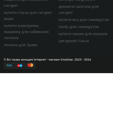
сигарет
ароматні капсули для
купити гільзи для сигарет
сигарет
ящик
купити все для самокруток
купити електричну
папір для самокруток
машинку для набивання
купити чашки для кальяну
тютюну
цигаркові гільзи
люлька для трави
© Всі права захищені Інтернет - магазин Smokstar, 2023 - 2026