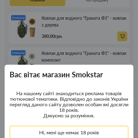
Новинки
Топ продажу
Ковпак для водного "Граната Ф1" - ковпак
Новинка
з дерева
380.00грн.
Ковпак для водного "Граната Ф1" - ковпак
Новинка
композит
350.00грн.
Вас вітає магазин Smokstar
Портсигар для сигарет Focus із USB
Новинка
На нашому сайті знаходиться реклама товарів
запальничкою на 20 сиг
тютюнової тематики. Відповідно до законів України
перегляд даного сайту дозволен особам які досягли
269.00грн.
18 років.
Дякуємо за розуміння.
Люлька для куріння дерев'яна пряма 13см
Новинка
Ні, мені ще немає 18 років