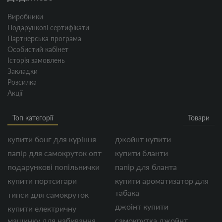
Виробники
Подарункові сертифікати
Партнерська програма
Особистий кабінет
Історія замовлень
Закладки
Розсилка
Акції
Топ категорії
Товари
купити бонг для куріння
джойнт купити
папір для самокруток опт
купити бланти
подарункові попільнички
папір для бланта
купити портсигари
купити ароматизатор для
табака
типси для самокруток
джоінт купити
купити електричну
машинку для набивання
самокрутка джойнт