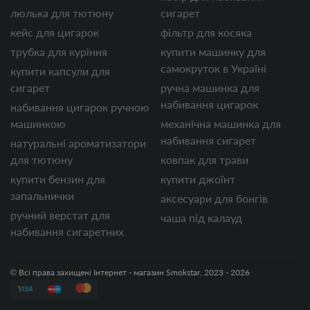
люлька для тютюну
сигарет
кейс для цигарок
фільтр для косяка
трубка для куріння
купити машинку для
самокруток в Україні
купити капсули для
сигарет
ручна машинка для
набивання цигарок
набивання цигарок ручною
машинкою
механічна машинка для
набивання сигарет
натуральні ароматизатори
для тютюну
ковпак для трави
купити бензин для
купити джоїнт
запальнички
аксесуари для бонгів
ручний верстат для
чаша під калауд
набивання сигаретних
© Всі права захищені Інтернет - магазин Smokstar, 2023 - 2026