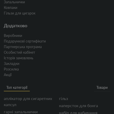
Запальнички
Ковпаки
Гільзи для цигарок
Додатково
Виробники
Подарункові сертифікати
Партнерська програма
Особистий кабінет
Історія замовлень
Закладки
Розсилка
Акції
Топ категорії
Товари
аплікатор для сигаретних
гільз
капсул
наперсток для бонга
гарні запальнички
набір для набивання