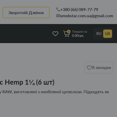
+380 (66) 089-77-79
Зворотній Дзвінок
smokstar.com.ua@gmail.com
Товарів на
0
RU
UA
0.00грн.
В закладки
c Hemp 1¼ (6 шт)
ду RAW, виготовлені з необіленої целюлози. Підходять як