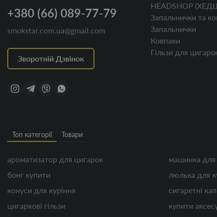
HEADSHOP (ХЕД
+380 (66) 089-77-79
Запальнички та ко
Запальнички
smokstar.com.ua@gmail.com
Ковпаки
Гільзи для цигаро
Зворотній Дзвінок
Топ категорії
Товари
ароматизатор для цигарок
машинка для
бонг купити
люлька для к
конуси для куріння
сигаретні ка
цигаркові гільзи
купити аксес