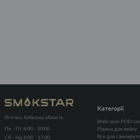
Категорії
Яготин, Київська область
Вейп шоп POD сис
Пн - Пт 8:00 - 20:00
Рідина для вейпу
Все для самокруто
Сб - Нд 8:00 - 17:00