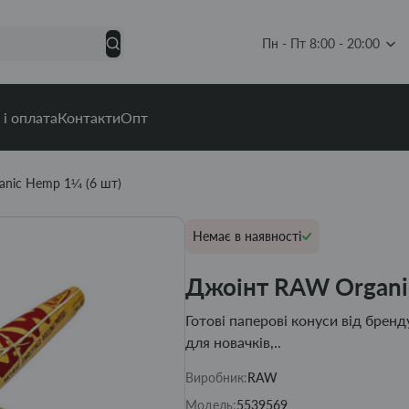
Пн - Пт 8:00 - 20:00
 і оплата
Контакти
Опт
nic Hemp 1¼ (6 шт)
Немає в наявності
Джоінт RAW Organi
Готові паперові конуси від брен
для новачків,..
Виробник:
RAW
Модель:
5539569