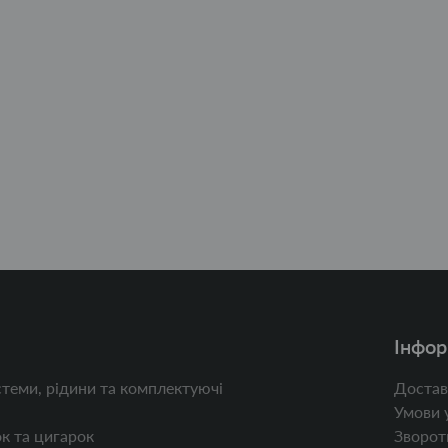
Інфор
теми, рідини та комплектуючі
Достав
Умови 
к та цигарок
Зворотн