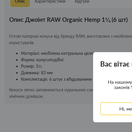
Опис
Характеристики
Відгуки
Опис Джоінт RAW Organic Hemp 1¼ (6 шт)
Готові паперові конуси від бренду RAW, виготовлені з необілено
користувачів.
Матеріал: необілена натуральна целюлоза
Форма: конусоподібні
Вас вітає
Розмір: 1¼
Довжина: 83 мм
Комплектація: 6 штук з вбудованими фільтрами (тіпсами)
На нашому 
законів 
Конуси легко заповнюються курильною сумішшю та забезпечують
хімічних домішок.
Ні, м