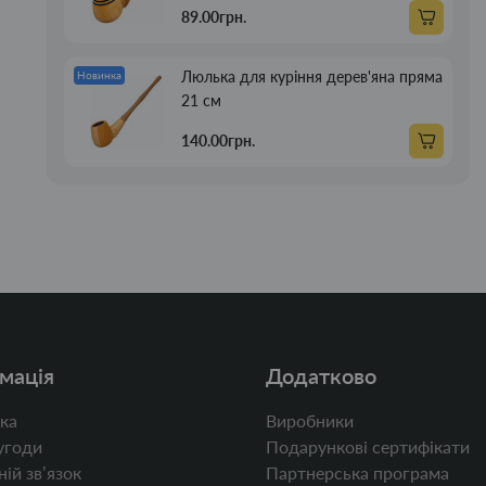
89.00грн.
Люлька для куріння дерев'яна пряма
Новинка
21 см
140.00грн.
мація
Додатково
ка
Виробники
угоди
Подарункові сертифікати
ій звʼязок
Партнерська програма