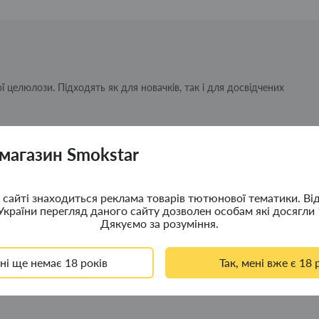
ї целюлози. Підходять як для новачків, так і для досвідчених
 магазин Smokstar
сайті знаходиться реклама товарів тютюнової тематики. Ві
України перегляд даного сайту дозволен особам які досягли 
 рівномірне горіння. Виготовлені з екологічно чистої сировини бе
Дякуємо за розуміння.
ені ще немає 18 років
Так, мені вже є 18 