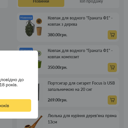
Новинки
Топ продажу
Ковпак для водного "Граната Ф1" -
Новинка
ковпак з дерева
380.00грн.
Ковпак для водного "Граната Ф1" -
Новинка
ковпак композит
350.00грн.
дповідно до
Портсигар для сигарет Focus із USB
Новинка
18 років.
з
запальничкою на 20 сиг
269.00грн.
років
Люлька для куріння дерев'яна пряма
Новинка
13см