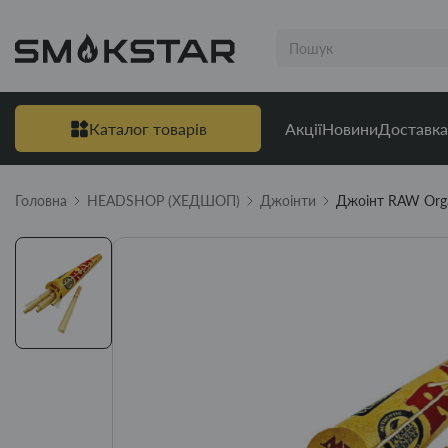
Каталог товарів
Акції
Новини
Доставка
Головна
HEADSHOP (ХЕДШОП)
Джоінти
Джоінт RAW Orga