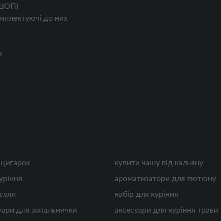
ШОП)
мплектуючі до них
к
 цигарок
купити чашу від кальяну
уріння
ароматизатори для тютюну
псули
набір для куріння
уари для запальнички
аксесуари для куріння трави