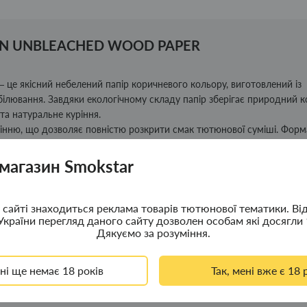
ROWN UNBLEACHED WOOD PAPER
 це якісний небелений папір коричневого кольору, виготовлений із
білювання. Завдяки екологічному складу папір зберігає природний к
та натуральне куріння.
рінню, що дозволяє повністю розкрити смак тютюнової суміші. Форм
мокруток, а якісна клейова смужка забезпечує зручне та надійне
 магазин Smokstar
ьних матеріалів, екологічності та комфортного куріння.
сайті знаходиться реклама товарів тютюнової тематики. Ві
України перегляд даного сайту дозволен особам які досягли 
Дякуємо за розуміння.
ені ще немає 18 років
Так, мені вже є 18 