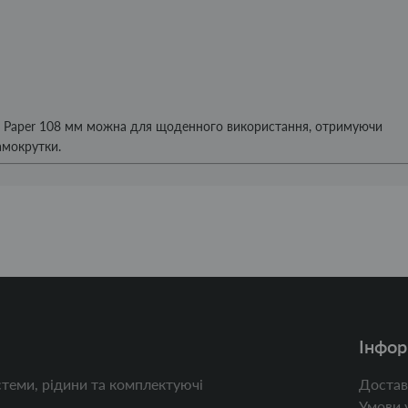
d Paper 108 мм можна для щоденного використання, отримуючи
амокрутки.
Інфор
теми, рідини та комплектуючі
Достав
Умови 