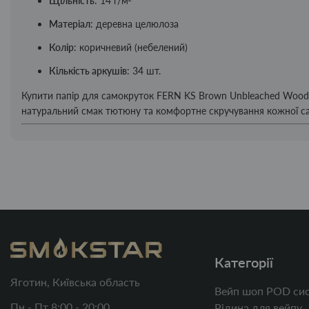
Щільність
: 14 г/м²
Матеріал
: деревна целюлоза
Колір
: коричневий (небелений)
Кількість аркушів
: 34 шт.
Купити папір для самокруток FERN KS Brown Unbleached Woo
натуральний смак тютюну та комфортне скручування кожної с
Категорії
Яготин, Київська область
Вейп шоп POD сис
Пн - Пт 8:00 - 20:00
Рідина для вейпу