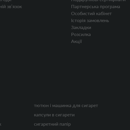
ій звʼязок
Партнерська програма
Особистий кабінет
Історія замовлень
Закладки
Розсилка
Акції
тютюн і машинка для сигарет
капсули в сигарети
к
сигаретний папір