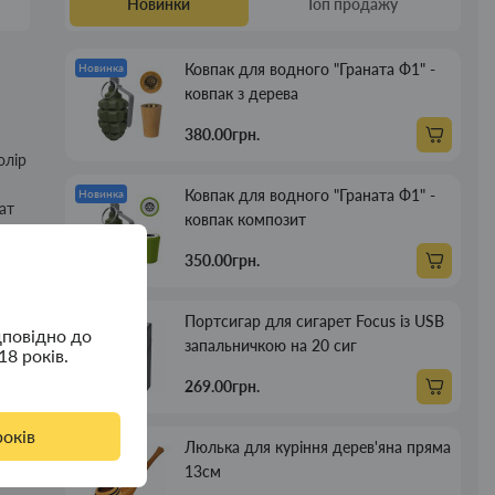
Новинки
Топ продажу
Ковпак для водного "Граната Ф1" -
Новинка
ковпак з дерева
380.00грн.
олір
Ковпак для водного "Граната Ф1" -
Новинка
ат
ковпак композит
350.00грн.
Портсигар для сигарет Focus із USB
Новинка
дповідно до
запальничкою на 20 сиг
18 років.
269.00грн.
років
Люлька для куріння дерев'яна пряма
Новинка
13см