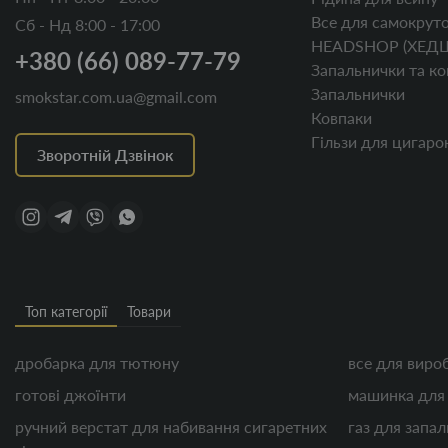
Все для самокруто
Сб - Нд 8:00 - 17:00
HEADSHOP (ХЕД
+380 (66) 089-77-79
Запальнички та ко
Запальнички
smokstar.com.ua@gmail.com
Ковпаки
Гільзи для цигаро
Зворотній Дзвінок
Топ категорії
Товари
дробарка для тютюну
все для виро
готові джоїнти
машинка для
ручний верстат для набивання сигаретних
газ для запа