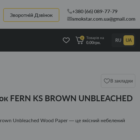
+380 (66) 089-77-79
Зворотній Дзвінок
smokstar.com.ua@gmail.com
Товарів на
0
RU
UA
0.00грн.
В закладки
уток FERN KS BROWN UNBLEACHED
rown Unbleached Wood Paper — це якісний небелений