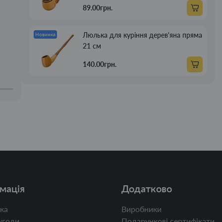
89.00грн.
Люлька для куріння дерев'яна пряма
Новинка
21 см
140.00грн.
мація
Додатково
ка
Виробники
угоди
Подарункові сертифікати