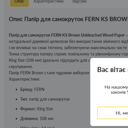
Опис
Характеристики
Відгуки
Опис Папір для самокруток FERN KS B
Папір для самокруток FERN KS Brown Unbleached Wood Paper
—
натуральної деревної целюлози без використання хімічного від
і не впливає на смак тютюну, забезпечуючи максимально чисте 
Тонка структура паперу сприяє повільному та рівномірному го
King Size (108 мм) ідеально підходить для створення довгих са
скручування.
Вас вітає
Папір FERN Brown стане чудовим вибором для цінителів натурал
Характеристики:
На нашому 
Бренд
: FERN
законів 
Тип
: папір для самокруток
Формат
: King Size
Ні, м
Довжина
: 108 мм