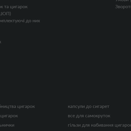
к та цигарок
Зворотн
ШОП)
мплектуючі до них
к
бництва цигарок
капсули до сигарет
 цигарок
все для самокруток
льнички
гільзи для набивання цигаро