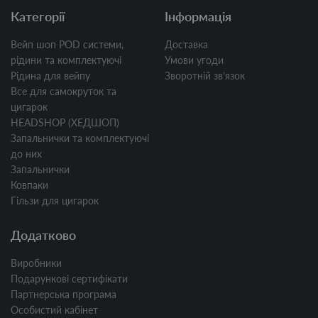
Категорії
Інформація
Вейп шоп POD системи,
Доставка
рідини та комплектуючі
Умови угоди
Рідина для вейпу
Зворотній звʼязок
Все для самокруток та
цигарок
HEADSHOP (ХЕДШОП)
Запальнички та комплектуючі
до них
Запальнички
Ковпаки
Гільзи для цигарок
Додатково
Виробники
Подарункові сертифікати
Партнерська програма
Особистий кабінет