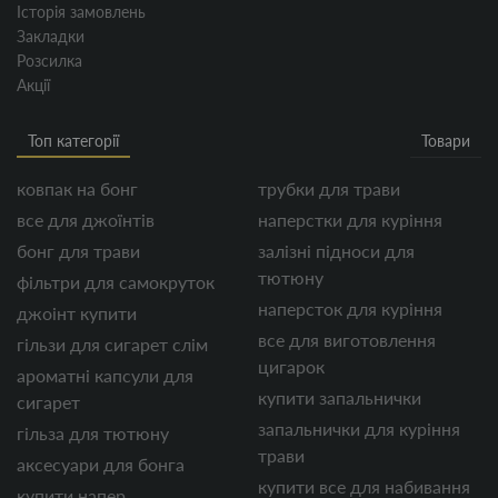
Історія замовлень
Закладки
Розсилка
Акції
Топ категорії
Товари
ковпак на бонг
трубки для трави
все для джоїнтів
наперстки для куріння
бонг для трави
залізні підноси для
тютюну
фільтри для самокруток
наперсток для куріння
джоінт купити
все для виготовлення
гільзи для сигарет слім
цигарок
ароматні капсули для
купити запальнички
сигарет
запальнички для куріння
гільза для тютюну
трави
аксесуари для бонга
купити все для набивання
купити напер