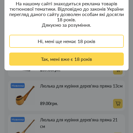
380.00грн.
На нашому сайті знаходиться реклама товарів
тютюнової тематики. Відповідно до законів України
перегляд даного сайту дозволен особам які досягли
Ковпак для водного "Граната Ф1" - ковпак
Новинка
18 років.
Дякуємо за розуміння.
композит
350.00грн.
Ні, мені ще немає 18 років
Портсигар для сигарет Focus із USB
Новинка
Так, мені вже є 18 років
запальничкою на 20 сиг
269.00грн.
Люлька для куріння дерев'яна пряма 13см
Новинка
89.00грн.
Люлька для куріння дерев'яна пряма 21
Новинка
см