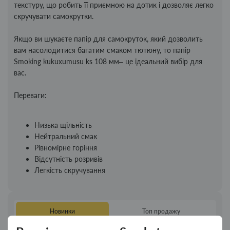
текстуру, що робить її приємною на дотик і дозволяє легко
скручувати самокрутки.
Якщо ви шукаєте папір для самокруток, який дозволить
вам насолодитися багатим смаком тютюну, то папір
Smoking kukuxumusu ks 108 мм– це ідеальний вибір для
вас.
Переваги:
Низька щільність
Нейтральний смак
Рівномірне горіння
Відсутність розривів
Легкість скручування
Новинки
Топ продажу