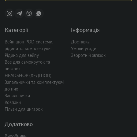
Категорії
Інформація
Вейп шоп POD системи,
Доставка
рідини та комплектуючі
Умови угоди
Рідина для вейпу
Зворотній звʼязок
Все для самокруток та
цигарок
HEADSHOP (ХЕДШОП)
Запальнички та комплектуючі
до них
Запальнички
Ковпаки
Гільзи для цигарок
Додатково
Виробники