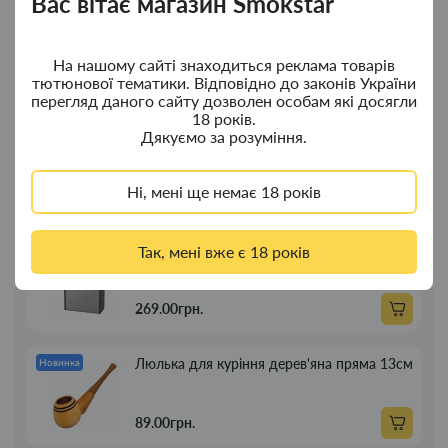
Вас вітає магазин Smokstar
Ковпак для водного "Граната Ф1" - ковпак
Новинка
з дерева
На нашому сайті знаходиться реклама товарів
380.00грн.
тютюнової тематики. Відповідно до законів України
перегляд даного сайту дозволен особам які досягли
18 років.
Дякуємо за розуміння.
Ковпак для водного "Граната Ф1" - ковпак
Новинка
композит
Ні, мені ще немає 18 років
350.00грн.
Портсигар для сигарет Focus із USB
Так, мені вже є 18 років
Новинка
запальничкою на 20 сиг
269.00грн.
Люлька для куріння дерев'яна пряма 13см
Новинка
89.00грн.