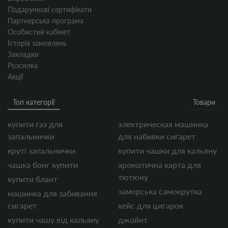
Подарункові сертифікати
Партнерська програма
Особистий кабінет
Історія замовлень
Закладки
Розсилка
Акції
Топ категорії
Товари
купити газ для
электрическая машинка
запальнички
для набивки сигарет
круті запальнички
купити чашки для кальяну
чашка бонг купити
ароматична карта для
тютюну
купити блант
заморська самокрутка
машинка для забивання
сигарет
кейс для цигарок
купити чашу від кальяну
джойнт