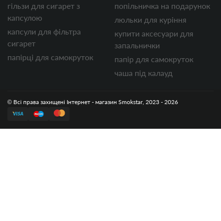
гільзи для сигарет з
попільничка на подарунок
капсулою
люльки для куріння
капсули для фільтра
купити аксесуари для
сигарет
запальнички
папірці для самокруток
папір для самокруток
чаша під калауд
© Всі права захищені Інтернет - магазин Smokstar, 2023 - 2026