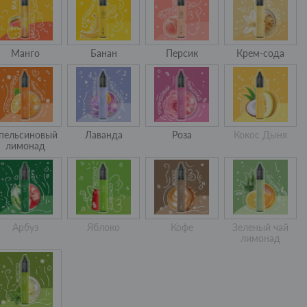
Манго
Банан
Персик
Крем-сода
пельсиновый
Лаванда
Роза
Кокос Дыня
лимонад
Арбуз
Яблоко
Кофе
Зеленый чай
лимонад