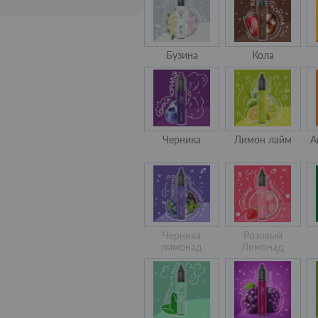
Бузина
Кола
Черника
Лимон лайм
А
Черника
Розовый
лимонад
Лимонад