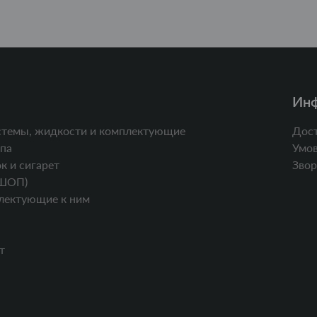
Ин
стемы, жидкости и комплектующие
Дост
па
Умов
к и сигарет
Звор
ШОП)
лектующие к ним
т