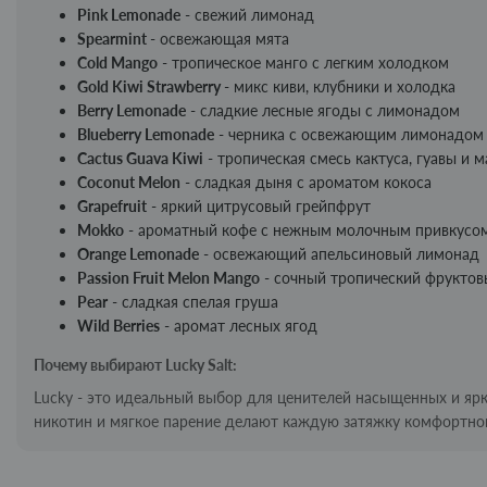
Pink Lemonade
- свежий лимонад
Spearmint
- освежающая мята
Cold Mango
- тропическое манго с легким холодком
Gold Kiwi Strawberry
- микс киви, клубники и холодка
Berry Lemonade
- сладкие лесные ягоды с лимонадом
Blueberry Lemonade
- черника с освежающим лимонадом
Cactus Guava Kiwi
- тропическая смесь кактуса, гуавы и м
Coconut Melon
- сладкая дыня с ароматом кокоса
Grapefruit
- яркий цитрусовый грейпфрут
Mokko
- ароматный кофе с нежным молочным привкусо
Orange Lemonade
- освежающий апельсиновый лимонад
Passion Fruit Melon Mango
- сочный тропический фруктов
Pear
- сладкая спелая груша
Wild Berries
- аромат лесных ягод
Почему выбирают Lucky Salt:
Lucky - это идеальный выбор для ценителей насыщенных и ярк
никотин и мягкое парение делают каждую затяжку комфортной