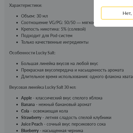
Характеристики:
Нет,
Объем: 30 мл
Соотношение VG/PG: 50/50 — мягкое и комфортное пар
Крепость никотина: 5% (солевой)
Подходит для Pod-систем
Только качественные ингредиенты
Особенности Lucky Salt:
Большая линейка вкусов на любой вкус
Прекрасная вкусопередача и насыщенность аромата
Длительное время использования: одного флакона хвата
Вкусовая линейка Lucky Salt 30 мл:
Apple
- классический вкус спелого яблока
Banana
- нежный банановый аромат
Cola
- освежающая кола
Strawberry
- летняя сладость спелой клубники
Juice Peach
- сочный вкус персикового сока
Blueberry
- насыщенная черника