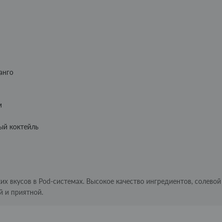
анго
м
ый коктейль
их вкусов в Pod-системах. Высокое качество ингредиентов, солевой
 и приятной.