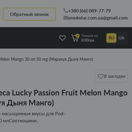
+380 (66) 089-77-79
Обратный звонок
smokstar.com.ua@gmail.com
Товарів на
0
RU
UA
0.00грн.
 Melon Mango 30 ml 50 mg (Маракуя Дыня Манго)
В закладки
са Lucky Passion Fruit Melon Mango
уя Дыня Манго)
 — насыщенные вкусы для Pod-
0 млСоотношени..