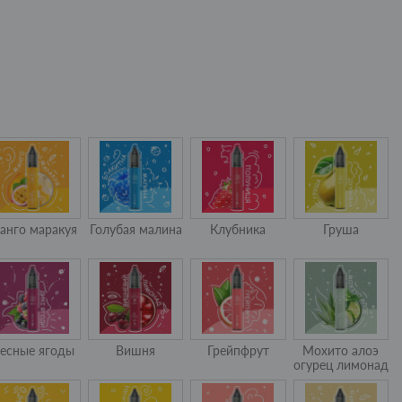
анго маракуя
Голубая малина
Клубника
Груша
есные ягоды
Вишня
Грейпфрут
Мохито алоэ
огурец лимонад