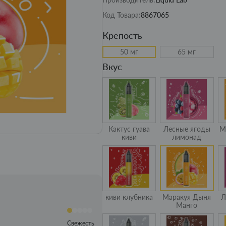
Код Товара:
8867065
Крепость
50 мг
65 мг
Вкус
Кактус гуава
Лесные ягоды
М
киви
лимонад
киви клубника
Маракуя Дыня
Л
Манго
Свежесть