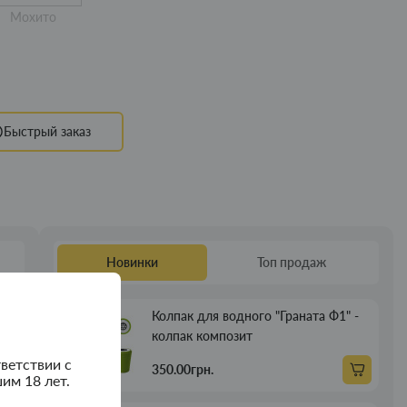
Мохито
Быстрый заказ
Новинки
Топ продаж
ня
Колпак для водного "Граната Ф1" -
Новинка
колпак композит
ветствии с
350.00грн.
им 18 лет.