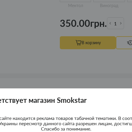
Ментол
Виноград
350.00грн.
В корзину
етствует магазин Smokstar
on Fruit Melon Mango 30 ml 50 mg (Маракуя Ды
сайте находится реклама товаров табачной тематики. В соот
Украины пересмотр данного сайта разрешен лицам, достигш
Спасибо за понимание.
истем