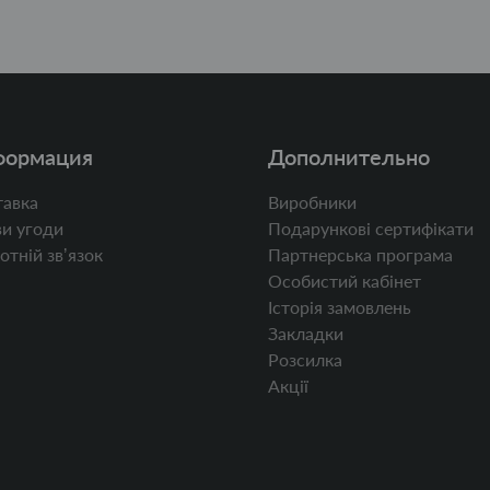
формация
Дополнительно
авка
Виробники
и угоди
Подарункові сертифікати
отній звʼязок
Партнерська програма
Особистий кабінет
Історія замовлень
Закладки
Розсилка
Акції