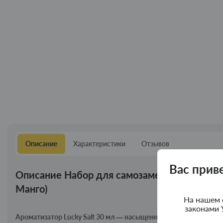
Описание
Характеристики
Отзывов
Вас прив
Описание Набор для самозамеса Lucky Passi
Манго)
На нашем 
законами 
Ароматизатор Lucky Salt 30 мл — насыщенные вкусы для Pod-с