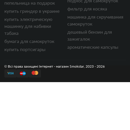
поднос для самокруток
пепельница на подарок
фильтр для косяка
купить гриндер в украине
машинка для скручивания
купить электрическую
самокруток
машинку для набивки
дешевый бензин для
табака
зажигалок
бумага для самокруток
ароматические капсулы
купить портсигары
© Всі права захищені Інтернет - магазин Smokstar, 2023 - 2026