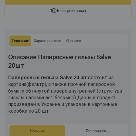
Быстрый заказ
Описание
Характеристики
Отзывов
Описание Папиросные гильзы Salve
20шт
состоит из
Папиросные гильзы Salve
20 шт
картона(фильтр), а также прочной папиросной
бумаги обтянутой поверх внутренней (структура
гильзы напоминает беломор) Данный продукт
произведен в Украине и упакован в картонные
коробки по 20 шт
Первоисточник:
https://smokstar.com.
gylzy-
kozak-
Новинки
Топ продаж