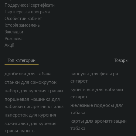
Подарункові сертифікати
Партнерська програма
Особистий кабінет
Історія замовлень
Закладки
Розсилка
Акції
Топ категории
Товары
дробилка для табака
капсулы для фильтра
сигарет
станки для самокруток
купить все для набивки
набор для курения травки
сигарет
поршневая машинка для
железные подносы для
набивки сигаретных гильз
табака
наперсток для курения
карты для ароматизации
зажигалка для курения
табака
травы купить