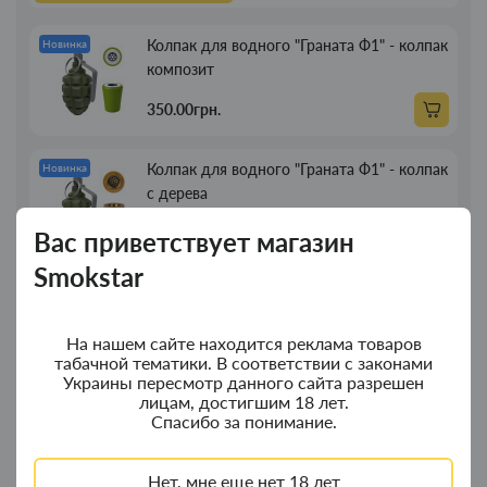
20sht
Колпак для водного "Граната Ф1" - колпак
Новинка
композит
350.00грн.
Колпак для водного "Граната Ф1" - колпак
Новинка
с дерева
380.00грн.
Вас приветствует магазин
Smokstar
Портсигар для сигарет Focus з USB
Новинка
зажигалкой 20 сиг
На нашем сайте находится реклама товаров
269.00грн.
табачной тематики. В соответствии с законами
Украины пересмотр данного сайта разрешен
лицам, достигшим 18 лет.
Трубка для курения деревянная прямая
Новинка
Спасибо за понимание.
13см
Нет, мне еще нет 18 лет
89.00грн.