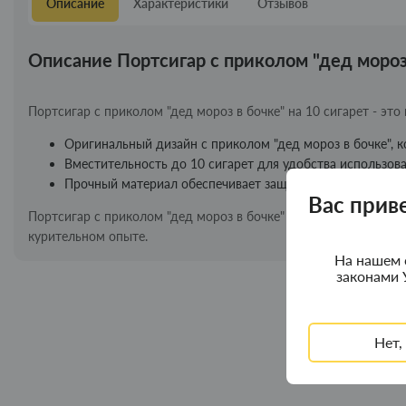
Описание
Характеристики
Отзывов
Описание Портсигар с приколом "дед мороз 
Портсигар с приколом "дед мороз в бочке" на 10 сигарет - эт
Оригинальный дизайн с приколом "дед мороз в бочке", 
Вместительность до 10 сигарет для удобства использова
Прочный материал обеспечивает защиту сигарет и долги
Вас прив
Портсигар с приколом "дед мороз в бочке" на 10 сигарет - эт
курительном опыте.
На нашем 
законами 
Нет,