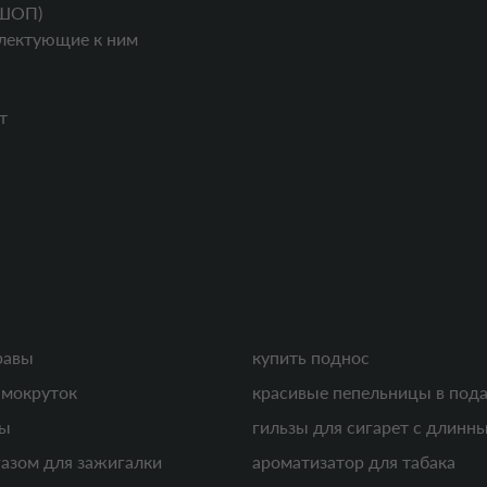
ШОП)
лектующие к ним
т
равы
купить поднос
амокруток
красивые пепельницы в под
зы
гильзы для сигарет с длинн
газом для зажигалки
ароматизатор для табака