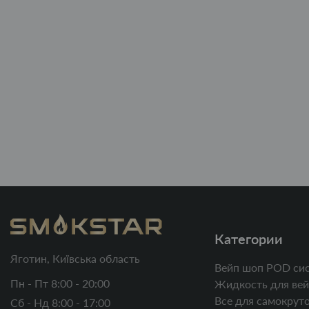
Категории
Яготин, Київська область
Вейп шоп POD си
Пн - Пт 8:00 - 20:00
Жидкость для вей
Все для самокруто
Сб - Нд 8:00 - 17:00