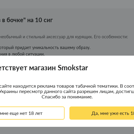
в бочке" на 10 сиг
о необычный и стильный аксессуар для курящих. Его особенности:
который придает уникальность вашему образу.
ния в любой ситуации.
й срок службы портсигара.
етствует магазин Smokstar
о не только функциональный аксессуар, но и элемент юмора в вашем
сайте находится реклама товаров табачной тематики. В соот
Украины пересмотр данного сайта разрешен лицам, достигш
Спасибо за понимание.
 мне еще нет 18 лет
Да, мне уже есть 1