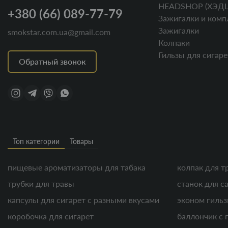
HEADSHOP (ХЭД
+380 (66) 089-77-79
Зажигалки и комп
Зажигалки
smokstar.com.ua@gmail.com
Колпаки
Гильзы для сигаре
Обратный звонок
Топ категории
Товары
пищевые ароматизаторы для табака
колпак для т
трубки для травы
станок для с
капсулы для сигарет с разными вкусами
эконом гиль
коробочка для сигарет
баллончик с 