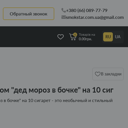
+380 (66) 089-77-79
Обратный звонок
smokstar.com.ua@gmail.com
Товарів на
0
RU
UA
0.00грн.
В закладки
м "дед мороз в бочке" на 10 сиг
 в бочке" на 10 сигарет - это необычный и стильный