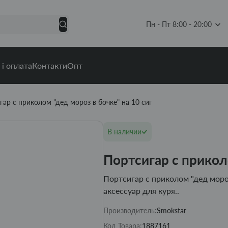
Пн - Пт 8:00 - 20:00
 і оплата
Контакти
Опт
гар с приколом "дед мороз в бочке" на 10 сиг
В наличии
Портсигар с приколо
Портсигар с приколом "дед мороз
аксессуар для куря..
Производитель:
Smokstar
Код Товара:
1887161