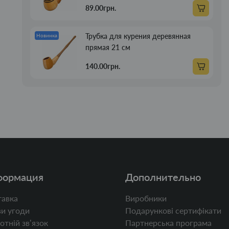
89.00грн.
Трубка для курения деревянная
Новинка
прямая 21 см
140.00грн.
формация
Дополнительно
авка
Виробники
и угоди
Подарункові сертифікати
отній звʼязок
Партнерська програма