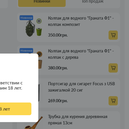
Новинки
Топ продаж
Колпак для водного "Граната Ф1" -
Новинка
колпак композит
350.00грн.
Колпак для водного "Граната Ф1" -
Новинка
колпак с дерева
380.00грн.
ветствии с
Портсигар для сигарет Focus з USB
Новинка
им 18 лет.
зажигалкой 20 сиг
269.00грн.
8 лет
Трубка для курения деревянная
Новинка
прямая 13см