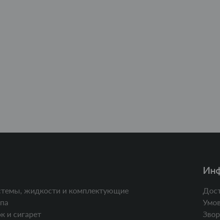
Ин
стемы, жидкости и комплектующие
Дост
па
Умов
к и сигарет
Звор