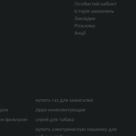
Особистий кабінет
Історія замовлень
Закладки
Розсилка
Акції
купить газ для зажигалки
арок
zippo комплектующие
ым фильтром
спрей для табака
купить электрическую машинку для