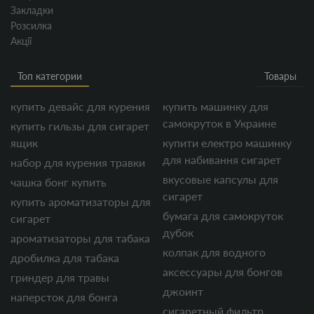
Закладки
Розсилка
Акції
Топ категории
Товары
купить девайс для курения
купить машинку для
самокруток в Украине
купить гильзы для сигарет
ящик
купити електро машинку
для набивання сигарет
набор для курения травки
вкусовые капсулы для
чашка бонг купить
сигарет
купить ароматизаторы для
бумага для самокруток
сигарет
дубок
ароматизаторы для табака
колпак для водного
дробилка для табака
аксессуары для бонгов
гриндер для травы
джоинт
наперсток для бонга
сигаретный фильтр