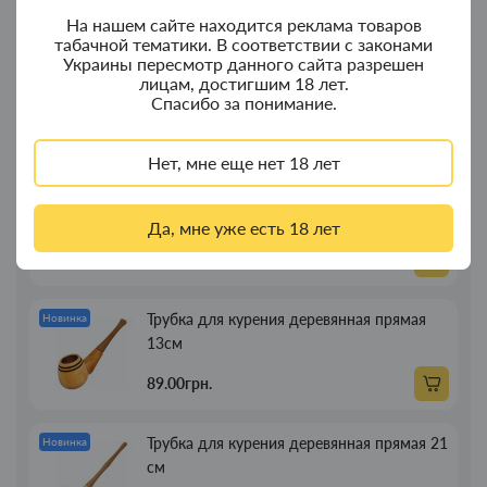
350.00грн.
На нашем сайте находится реклама товаров
табачной тематики. В соответствии с законами
Украины пересмотр данного сайта разрешен
Колпак для водного "Граната Ф1" - колпак
Новинка
лицам, достигшим 18 лет.
с дерева
Спасибо за понимание.
380.00грн.
Нет, мне еще нет 18 лет
Портсигар для сигарет Focus з USB
Новинка
зажигалкой 20 сиг
Да, мне уже есть 18 лет
269.00грн.
Трубка для курения деревянная прямая
Новинка
13см
89.00грн.
Трубка для курения деревянная прямая 21
Новинка
см