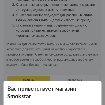
Компактные размеры: легко помещается в кармане
или сумке, идеальна для путешествий.
Универсальность: подходит для различных видов
табака, включая RAW и другие известные бренды.
Стильный внешний вид: современный дизайн,
который привлечет внимание любителей
курительных аксессуаров.
Машинка для самокруток RAW 79 мм — это незаменимый
аксессуар для тех, кто ценит качество и удобство в
процессе курения. С ней вы сможете создавать самокрутки
в любое время и в любом месте, наслаждаясь любимым
вкусом табака без лишних затрат.
Новинки
Топ продаж
Вас приветствует магазин
Колпак для водного "Граната Ф1" - колпак
Новинка
Smokstar
композит