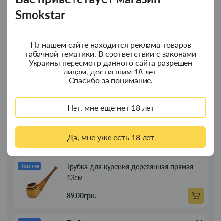
композит
Smokstar
350.00грн.
На нашем сайте находится реклама товаров
табачной тематики. В соответствии с законами
Колпак для водного "Граната Ф1" - колпак
Новинка
Украины пересмотр данного сайта разрешен
с дерева
лицам, достигшим 18 лет.
Спасибо за понимание.
380.00грн.
Нет, мне еще нет 18 лет
Портсигар для сигарет Focus з USB
Новинка
зажигалкой 20 сиг
Да, мне уже есть 18 лет
269.00грн.
Трубка для курения деревянная прямая
Новинка
13см
89.00грн.