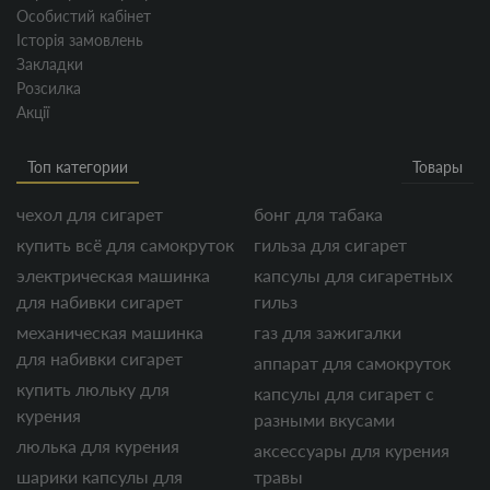
Особистий кабінет
Історія замовлень
Закладки
Розсилка
Акції
Топ категории
Товары
чехол для сигарет
бонг для табака
купить всё для самокруток
гильза для сигарет
электрическая машинка
капсулы для сигаретных
для набивки сигарет
гильз
механическая машинка
газ для зажигалки
для набивки сигарет
аппарат для самокруток
купить люльку для
капсулы для сигарет с
курения
разными вкусами
люлька для курения
аксессуары для курения
шарики капсулы для
травы