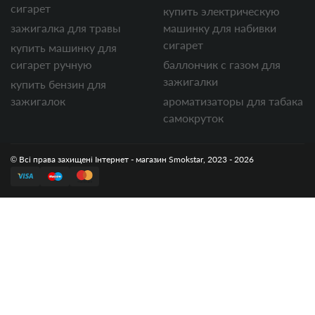
сигарет
купить электрическую
зажигалка для травы
машинку для набивки
сигарет
купить машинку для
сигарет ручную
баллончик с газом для
зажигалки
купить бензин для
зажигалок
ароматизаторы для табака
самокруток
© Всі права захищені Інтернет - магазин Smokstar, 2023 - 2026