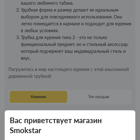
вашего любимого табака.
Удобная форма и размер делают ее идеальным
выбором для повседневного использования. Она
легко помещается в кармане и подходит для курения
в любых условиях.
Трубка для курения типа 2 - это не только
функциональный предмет, но и стильный аксессуар,
который подчеркнет ваш индивидуальный стиль и
вкус.
Погрузитесь в мир настоящего курения с этой изысканной
деревянной трубкой!
Новинки
Топ продаж
Колпак для водного "Граната Ф1" - колпак
Новинка
Вас приветствует магазин
композит
Smokstar
350.00грн.