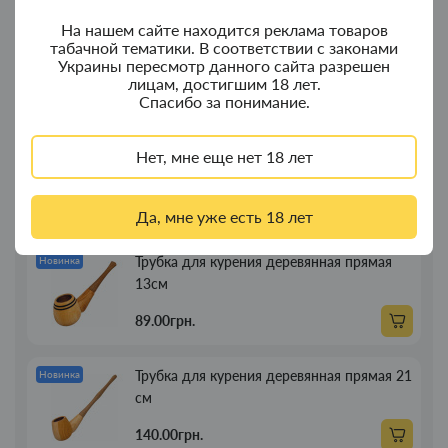
На нашем сайте находится реклама товаров
Колпак для водного "Граната Ф1" - колпак
Новинка
табачной тематики. В соответствии с законами
с дерева
Украины пересмотр данного сайта разрешен
лицам, достигшим 18 лет.
380.00грн.
Спасибо за понимание.
Портсигар для сигарет Focus з USB
Новинка
Нет, мне еще нет 18 лет
зажигалкой 20 сиг
269.00грн.
Да, мне уже есть 18 лет
Трубка для курения деревянная прямая
Новинка
13см
89.00грн.
Трубка для курения деревянная прямая 21
Новинка
см
140.00грн.