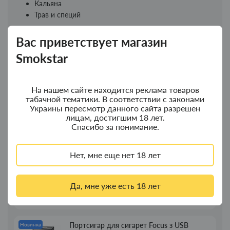
Кальяна
Трав и специй
Закажи гриндер Smoking уже сегодня и наслаждайся
Вас приветствует магазин
идеальным помолом каждый раз!
Smokstar
Новинки
Топ продаж
На нашем сайте находится реклама товаров
табачной тематики. В соответствии с законами
Украины пересмотр данного сайта разрешен
Колпак для водного "Граната Ф1" - колпак
Новинка
лицам, достигшим 18 лет.
композит
Спасибо за понимание.
350.00грн.
Нет, мне еще нет 18 лет
Колпак для водного "Граната Ф1" - колпак
Новинка
с дерева
Да, мне уже есть 18 лет
380.00грн.
Портсигар для сигарет Focus з USB
Новинка