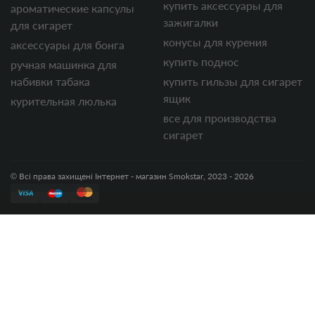
купить аксессуары для
ароматические капсулы
зажигалки
для сигарет
конусы для курения
аксессуары для бонга
купить поднос
ручная машинка для
набивки табака
купить гильзы для сигарет
ящик
курительная люлька
все для производства
сигарет
© Всі права захищені Інтернет - магазин Smokstar, 2023 - 2026