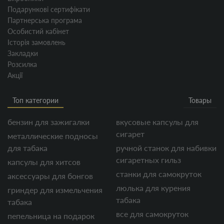
Подарункові сертифікати
Партнерська програма
Особистий кабінет
Історія замовлень
Закладки
Розсилка
Акції
Топ категории
Товары
бензин для зажигалки
вкусовые капсулы для
сигарет
металлические подносы
для табака
ручной станок для набивки
сигаретных гильз
капсулы для хитсов
станки для самокруток
аксессуары для бонгов
люлька для курения
гриндер для измельчения
табака
табака
все для самокруток
пепельница на подарок