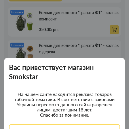
Колпак для водного "Граната Ф1" - колпак
Новинка
композит
350.00грн.
Колпак для водного "Граната Ф1" - колпак
Новинка
с дерева
380.00грн.
Вас приветствует магазин
Smokstar
Портсигар для сигарет Focus з USB
Новинка
зажигалкой 20 сиг
На нашем сайте находится реклама товаров
269.00грн.
табачной тематики. В соответствии с законами
Украины пересмотр данного сайта разрешен
лицам, достигшим 18 лет.
Трубка для курения деревянная прямая
Новинка
Спасибо за понимание.
13см
89.00грн.