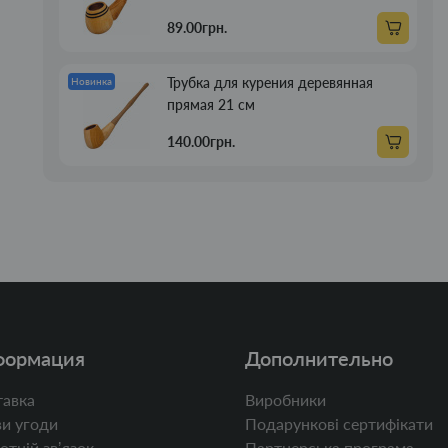
89.00грн.
Трубка для курения деревянная
Новинка
прямая 21 см
140.00грн.
формация
Дополнительно
авка
Виробники
и угоди
Подарункові сертифікати
отній звʼязок
Партнерська програма