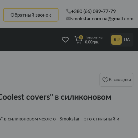
+380 (66) 089-77-79
Обратный звонок
smokstar.com.ua@gmail.com
Товарів на
0
RU
UA
0.00грн.
В закладки
Coolest covers" в силиконовом
s" в силиконовом чехле от Smokstar - это стильный и