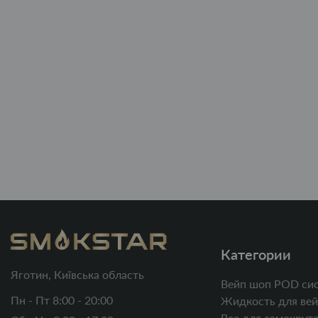
Категории
Яготин, Київська область
Вейп шоп POD си
Пн - Пт 8:00 - 20:00
Жидкость для вей
Все для самокруто