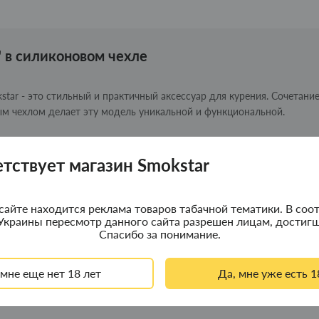
" в силиконовом чехле
kstar - это стильный и практичный аксессуар для курения. Сочетани
ым чехлом делает эту модель уникальной и функциональной.
етствует магазин Smokstar
ия
сайте находится реклама товаров табачной тематики. В соот
т Smokstar ваше курительное время будет комфортным и стильным.
Украины пересмотр данного сайта разрешен лицам, достигш
Спасибо за понимание.
 мне еще нет 18 лет
Да, мне уже есть 1