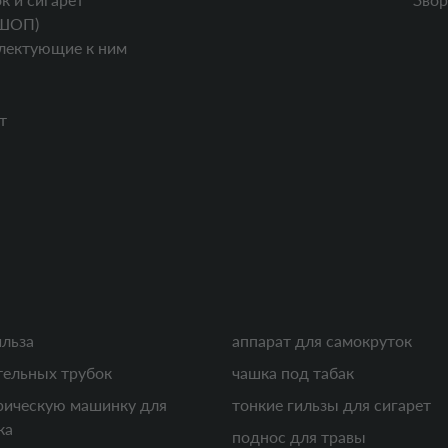
ШОП)
лектующие к ним
т
ильза
аппарат для самокруток
тельных трубок
чашка под табак
рическую машинку для
тонкие гильзы для сигарет
ка
поднос для травы