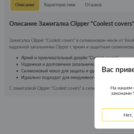
Описание
Характеристики
Отзывов
Описание Зажигалка Clipper "Coolest covers
Зажигалка Clipper "Coolest covers" в силиконовом чехле от Smo
надежной запальнички Clipper с ярким и защитным силиконов
Яркий и привлекательный дизайн "Coolest covers"
Надежная и долговечная запальничка Clipper
Вас прив
Силиконовый чехол для защиты и удобства использован
Идеально подходит для ежедневного курения
На нашем 
С зажигалкой Clipper "Coolest covers" в силиконовом чехле о
законами 
Нет,