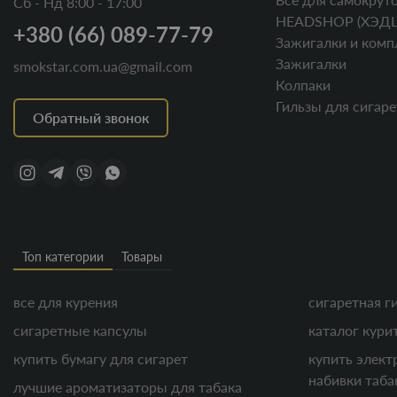
Сб - Нд 8:00 - 17:00
HEADSHOP (ХЭД
+380 (66) 089-77-79
Зажигалки и комп
Зажигалки
smokstar.com.ua@gmail.com
Колпаки
Гильзы для сигаре
Обратный звонок
Топ категории
Товары
все для курения
сигаретная г
сигаретные капсулы
каталог кури
купить бумагу для сигарет
купить элект
набивки таба
лучшие ароматизаторы для табака