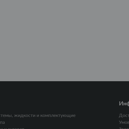
Ин
стемы, жидкости и комплектующие
Дост
па
Умов
к и сигарет
Звор