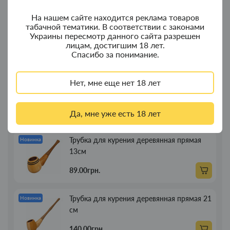
На нашем сайте находится реклама товаров
Колпак для водного "Граната Ф1" - колпак
Новинка
табачной тематики. В соответствии с законами
с дерева
Украины пересмотр данного сайта разрешен
лицам, достигшим 18 лет.
380.00грн.
Спасибо за понимание.
Портсигар для сигарет Focus з USB
Новинка
Нет, мне еще нет 18 лет
зажигалкой 20 сиг
269.00грн.
Да, мне уже есть 18 лет
Трубка для курения деревянная прямая
Новинка
13см
89.00грн.
Трубка для курения деревянная прямая 21
Новинка
см
140.00грн.