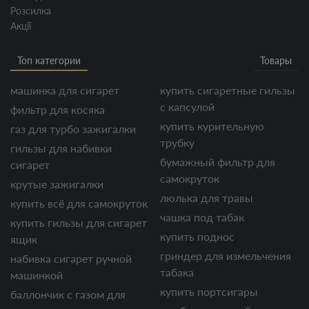
Розсилка
Акції
Топ категории
Товары
машинка для сигарет
купить сигаретные гильзы
с капсулой
фильтр для косяка
купить курительную
газ для турбо зажигалки
трубку
гильзы для набивки
бумажный фильтр для
сигарет
самокруток
крутые зажигалки
люлька для травы
купить всё для самокруток
чашка под табак
купить гильзы для сигарет
купить поднос
ящик
гриндер для измельчения
набивка сигарет ручной
табака
машинкой
купить портсигары
баллончик с газом для