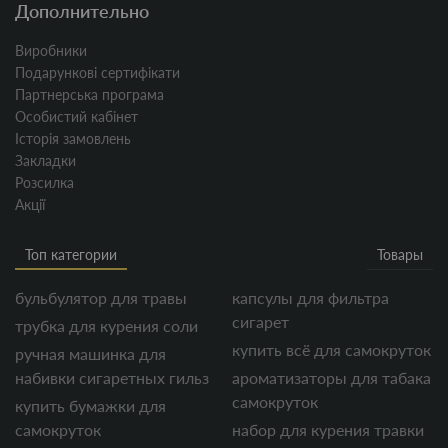
Дополнительно
Виробники
Подарункові сертифікати
Партнерська програма
Особистий кабінет
Історія замовлень
Закладки
Розсилка
Акції
Топ категории
Товары
бульбулятор для травы
капсулы для фильтра
сигарет
трубка для курения соли
купить всё для самокруток
ручная машинка для
набивки сигаретных гильз
ароматизаторы для табака
самокруток
купить бумажки для
самокруток
набор для курения травки