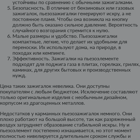
устойчивы по сравнению с обычными зажигалками.
Безопасность. В отличие от бензиновых или газовых
зажигалок, пьезозажигалки генерируют искру, а не
постоянное пламя. Чтобы она возникла на кнопку
должно быть оказано сильное давление. Вероятность
случайного возгорания стремится к нулю.
Малые размеры и удобство. Пьезозажигалки
компактные, легкие, что делает их удобными для
переноски. Их используют дома, на природе, в
походах или кемпинге.
Эффективность. Зажигалки на пьезоэлементе
подходят для поджига газа в плитах, горелках, грилях,
каминах, для других бытовых и производственных
нужд.
Цена таких зажигалок невелика. Они доступны
покупателям с любым бюджетом. Исключение составляют
только оригинальные изделия с необычным дизайном,
корпусом из драгоценных металлов.
Недостатков у карманных пьезозажигалок немного. Они
плохо работают на большой высоте, так как разряженный
воздух затрудняет образование стабильной искры. Ну и
пьезоэлемент постепенно изнашивается, но этот момент
полностью нивелируется длительным сроком службы и