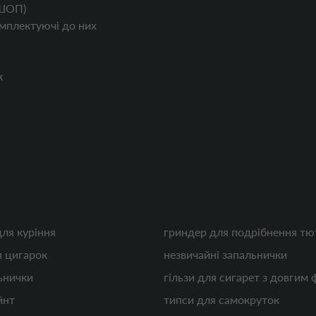
ШОП)
мплектуючі до них
к
для куріння
гриндер для подрібнення т
 цигарок
незвичайні запальнички
ьнички
гільзи для сигарет з довгим 
йнт
типси для самокруток