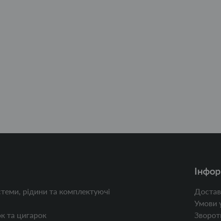
Інфор
теми, рідини та комплектуючі
Достав
Умови 
к та цигарок
Зворотн