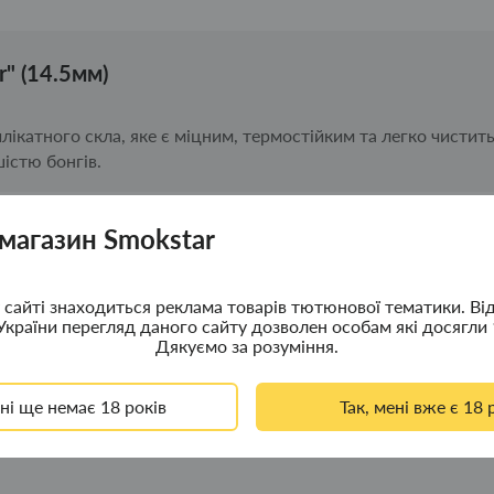
" (14.5мм)
лікатного скла, яке є міцним, термостійким та легко чистить
шістю бонгів.
 магазин Smokstar
сайті знаходиться реклама товарів тютюнової тематики. Ві
України перегляд даного сайту дозволен особам які досягли 
Дякуємо за розуміння.
ені ще немає 18 років
Так, мені вже є 18 