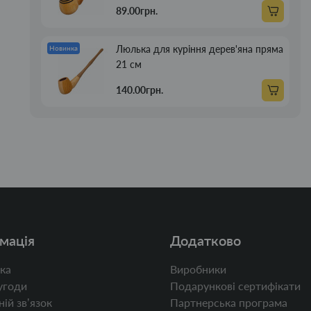
89.00грн.
Люлька для куріння дерев'яна пряма
Новинка
21 см
140.00грн.
мація
Додатково
ка
Виробники
угоди
Подарункові сертифікати
ій звʼязок
Партнерська програма