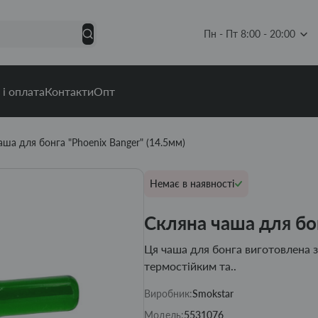
Пн - Пт 8:00 - 20:00
 і оплата
Контакти
Опт
аша для бонга "Phoenix Banger" (14.5мм)
Немає в наявності
Скляна чаша для бон
Ця чаша для бонга виготовлена ​​
термостійким та..
Виробник:
Smokstar
Модель:
5531076