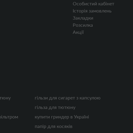
Особистий кабінет
Історія замовлень
Закладки
Розсилка
Акції
ютюну
гільзи для сигарет з капсулою
гільза для тютюну
фільтром
купити гриндер в Україні
папір для косяків