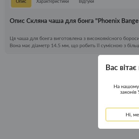
Опис
Характеристики
Відгуки
Опис Скляна чаша для бонга "Phoenix Banger
Ця чаша для бонга виготовлена ​​з високоякісного бороси
Вона має діаметр 14.5 мм, що робить її сумісною з біль
Вас вітає
На нашому 
законів 
Ні, м