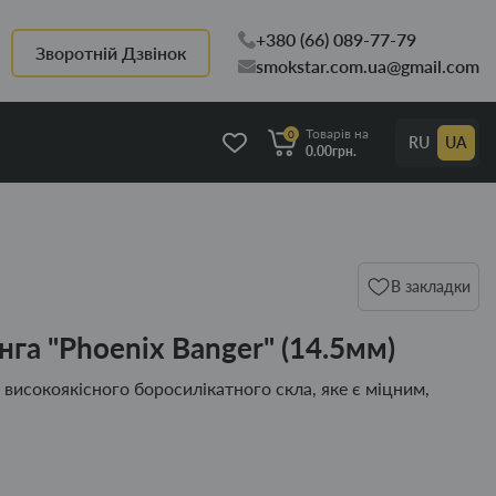
+380 (66) 089-77-79
Зворотній Дзвінок
smokstar.com.ua@gmail.com
Товарів на
0
RU
UA
0.00грн.
В закладки
га "Phoenix Banger" (14.5мм)
з високоякісного боросилікатного скла, яке є міцним,