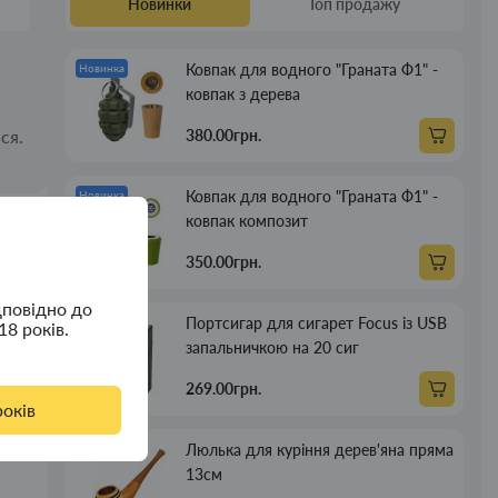
Новинки
Топ продажу
Ковпак для водного "Граната Ф1" -
Новинка
ковпак з дерева
ся.
380.00грн.
Ковпак для водного "Граната Ф1" -
Новинка
ковпак композит
350.00грн.
дповідно до
Портсигар для сигарет Focus із USB
Новинка
18 років.
запальничкою на 20 сиг
269.00грн.
років
Люлька для куріння дерев'яна пряма
Новинка
13см