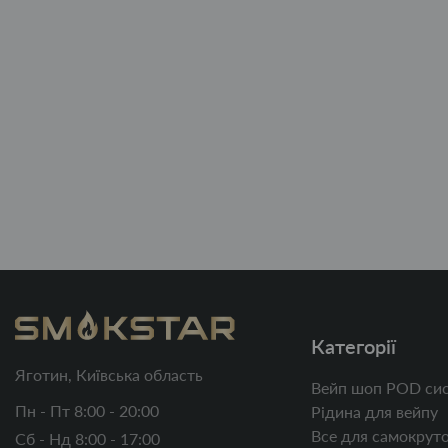
Категорії
Яготин, Київська область
Вейп шоп POD сис
Пн - Пт 8:00 - 20:00
Рідина для вейпу
Все для самокруто
Сб - Нд 8:00 - 17:00