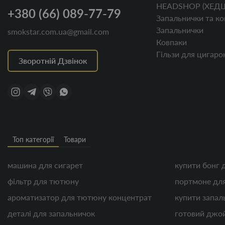
HEADSHOP (ХЕД
+380 (66) 089-77-79
Запальнички та ко
Запальнички
smokstar.com.ua@gmail.com
Ковпаки
Гільзи для цигаро
Зворотній Дзвінок
Топ категорії
Товари
машина для сигарет
купити бонг 
фільтр для тютюну
портмоне для
ароматизатор для тютюну концентрат
купити запал
деталі для запальничок
готовий джо