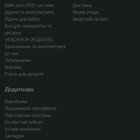
Вейп шоп POD системи,
Доставка
рідини та комплектуючі
Умови угоди
Рідина для вейпу
Зворотній звʼязок
Все для самокруток та
цигарок
HEADSHOP (ХЕДШОП)
Запальнички та комплектуючі
до них
Запальнички
Ковпаки
Гільзи для цигарок
Додатково
Виробники
Подарункові сертифікати
Партнерська програма
Особистий кабінет
Історія замовлень
Закладки