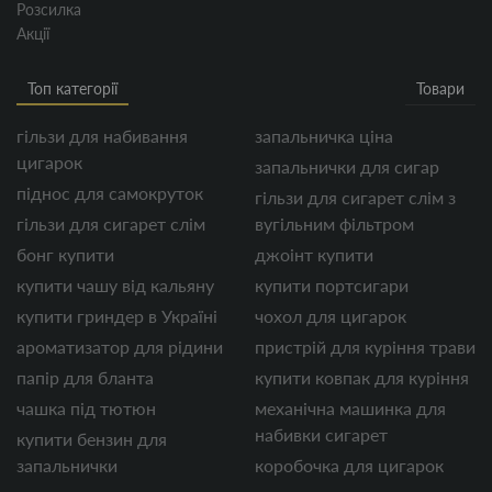
Розсилка
Акції
Топ категорії
Товари
гільзи для набивання
запальничка ціна
цигарок
запальнички для сигар
піднос для самокруток
гільзи для сигарет слім з
гільзи для сигарет слім
вугільним фільтром
бонг купити
джоінт купити
купити чашу від кальяну
купити портсигари
купити гриндер в Україні
чохол для цигарок
ароматизатор для рідини
пристрій для куріння трави
папір для бланта
купити ковпак для куріння
чашка під тютюн
механічна машинка для
набивки сигарет
купити бензин для
запальнички
коробочка для цигарок