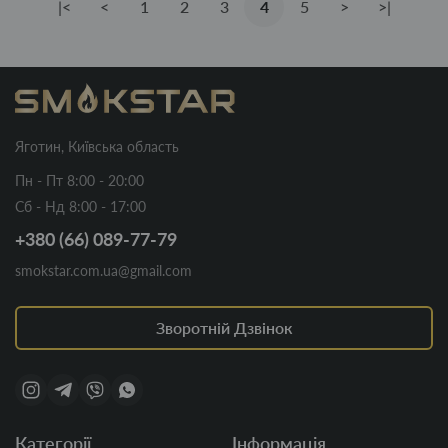
|<
<
1
2
3
4
5
>
>|
Яготин, Київська область
Пн - Пт 8:00 - 20:00
Сб - Нд 8:00 - 17:00
+380 (66) 089-77-79
smokstar.com.ua@gmail.com
Зворотній Дзвінок
Категорії
Інформація