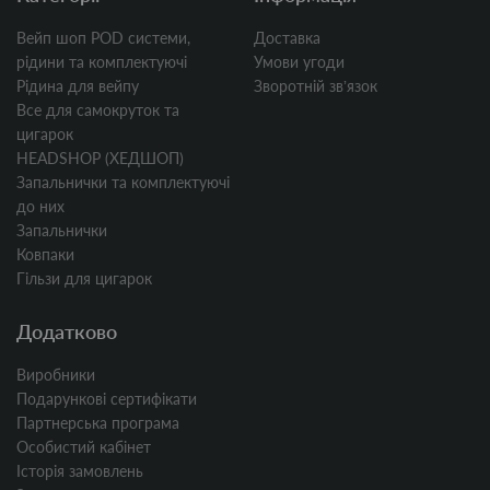
Вейп шоп POD системи,
Доставка
рідини та комплектуючі
Умови угоди
Рідина для вейпу
Зворотній звʼязок
Все для самокруток та
цигарок
HEADSHOP (ХЕДШОП)
Запальнички та комплектуючі
до них
Запальнички
Ковпаки
Гільзи для цигарок
Додатково
Виробники
Подарункові сертифікати
Партнерська програма
Особистий кабінет
Історія замовлень