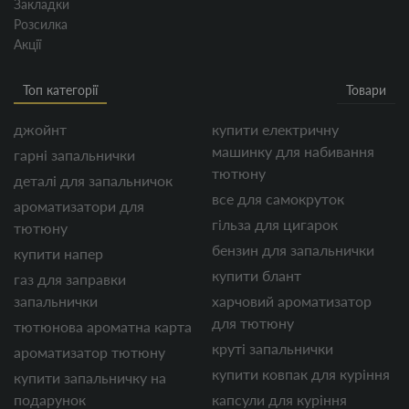
Закладки
Розсилка
Акції
Топ категорії
Товари
джойнт
купити електричну
машинку для набивання
гарні запальнички
тютюну
деталі для запальничок
все для самокруток
ароматизатори для
гільза для цигарок
тютюну
бензин для запальнички
купити напер
купити блант
газ для заправки
запальнички
харчовий ароматизатор
для тютюну
тютюнова ароматна карта
круті запальнички
ароматизатор тютюну
купити ковпак для куріння
купити запальничку на
подарунок
капсули для куріння