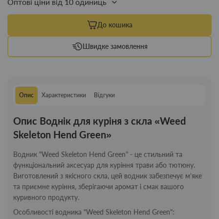
Оптові ціни від 10 одиниць
До кошика
Швидке замовлення
Опис
Характеристики
Відгуки
Опис Воднік для куріня з скла «Weed
Skeleton Hend Green»
Водник "Weed Skeleton Hend Green" - це стильний та
функціональний аксесуар для куріння трави або тютюну.
Виготовлений з якісного скла, цей водник забезпечує м'яке
та приємне куріння, зберігаючи аромат і смак вашого
куривного продукту.
Особливості водника "Weed Skeleton Hend Green":