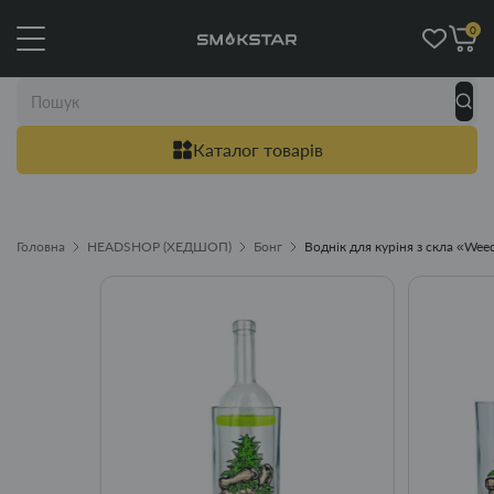
0
Каталог товарів
Головна
HEADSHOP (ХЕДШОП)
Бонг
Воднік для куріня з скла «Wee