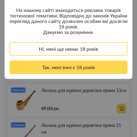
380.00грн.
На нашому сайті знаходиться реклама товарів
тютюнової тематики. Відповідно до законів України
перегляд даного сайту дозволен особам які досягли
Ковпак для водного "Граната Ф1" - ковпак
Новинка
18 років.
композит
Дякуємо за розуміння.
350.00грн.
Ні, мені ще немає 18 років
Портсигар для сигарет Focus із USB
Новинка
запальничкою на 20 сиг
Так, мені вже є 18 років
269.00грн.
Люлька для куріння дерев'яна пряма 13см
Новинка
89.00грн.
Люлька для куріння дерев'яна пряма 21
Новинка
см