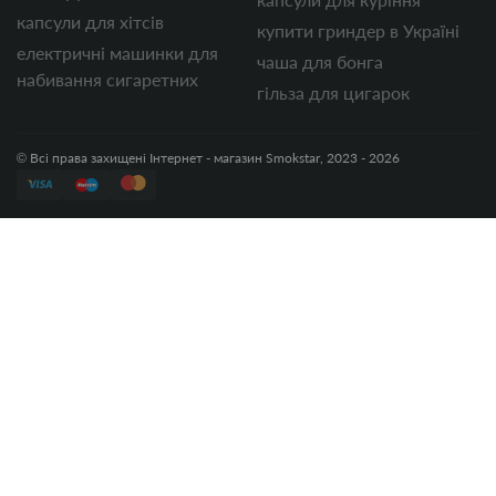
капсули для хітсів
купити гриндер в Україні
електричні машинки для
чаша для бонга
набивання сигаретних
гільза для цигарок
© Всі права захищені Інтернет - магазин Smokstar, 2023 - 2026