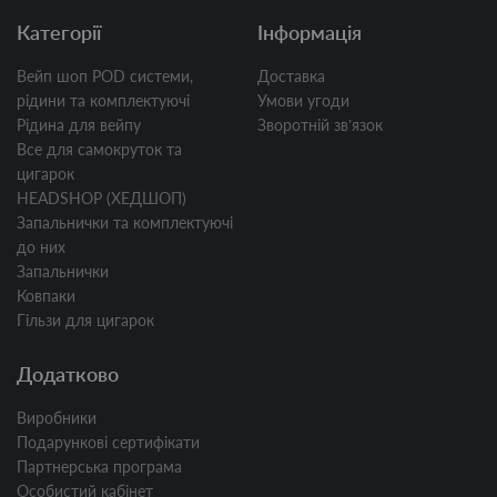
Категорії
Інформація
Вейп шоп POD системи,
Доставка
рідини та комплектуючі
Умови угоди
Рідина для вейпу
Зворотній звʼязок
Все для самокруток та
цигарок
HEADSHOP (ХЕДШОП)
Запальнички та комплектуючі
до них
Запальнички
Ковпаки
Гільзи для цигарок
Додатково
Виробники
Подарункові сертифікати
Партнерська програма
Особистий кабінет