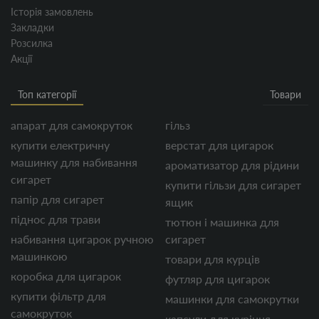
Історія замовлень
Закладки
Розсилка
Акції
Топ категорії
Товари
апарат для самокруток
гільз
купити електричну
верстат для цигарок
машинку для набивання
ароматизатор для рідини
сигарет
купити гільзи для сигарет
папір для сигарет
ящик
піднос для трави
тютюн і машинка для
набивання цигарок ручною
сигарет
машинкою
товари для курців
коробка для цигарок
футляр для цигарок
купити фільтр для
машинки для самокрутки
самокруток
капсули для куріння